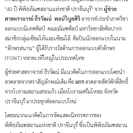
"40 ปี พิพิธภัณฑสถานแห่งชาติ ปราจีนบุรี" จาก
ผู้ช่วย
ศาสตราจารย์ ธีรวัฒน์ พจน์วิบูลศิริ
อาจารย์ประจำภาควิชา
ออกแบบนิเทศศิลป์ คณะมัณฑศิลป์ มหาวิทยาลัยศิลปากร
สมาชิกกลุ่มเซียมไท้และเซียมไล้ ศิลปินนักออกแบบในนาม
“อักษรสนาน” ผู้ได้รับรางวัลด้านการออกแบบตัวอักษร
(FONT) หลายเวทีใหญ่ในประเทศไทย
ผู้ช่วยศาสตราจารย์ ธีรวัฒน์ มีแนวคิดในการออกแบบโดยนำ
ลวดลายจากตราสัญลักษณ์เดิม คือ
มกร
ลวดลายสัตว์ศักดิ์สิทธิ์
จากโบราณสถานสระแก้ว เมืองโบราณศรีมโหสถ จังหวัด
ปราจีนบุรี มาประยุกต์ออกแบบใหม่
โดยผนวกแนวคิดในการจัดแสดงนิทรรศการของ
พิพิธภัณฑสถานแห่งชาติ ปราจีนบุรี ซึ่งเป็นพิพิธภัณฑสถาน