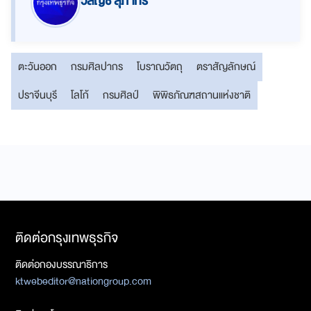
วลัญช์ สุภากร
ตะวันออก
กรมศิลปากร
โบราณวัตถุ
ตราสัญลักษณ์
ปราจีนบุรี
โลโก้
กรมศิลป์
พิพิธภัณฑสถานแห่งชาติ
ติดต่อกรุงเทพธุรกิจ
ติดต่อกองบรรณาธิการ
ktwebeditor@nationgroup.com