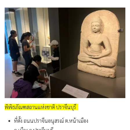
พิพิธภัณฑสถานแห่งชาติ ปราจีนบุรี
ที่ตั้ง ถนนปราจีนอนุสรณ์ ต.หน้าเมือง