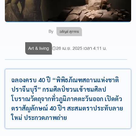
By
วลัญช์ สุภากร
Art & living
26 เม.ย. 2025 เวลา 4:11 น.
ฉลองครบ 40 ปี “พิพิธภัณฑสถานแห่งชาติ
ปราจีนบุรี” กรมศิลป์ชวนเข้าชมศิลป
โบราณวัตถุจากทั่วภูมิภาคตะวันออก เปิดตัว
ตราสัญลักษณ์ 40 ปีฯ สะสมตราประทับลาย
ใหม่ ประกวดภาพถ่าย