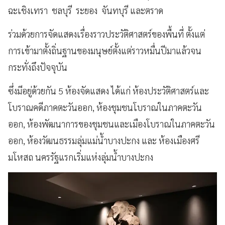
ฉะเชิงเทรา ชลบุรี ระยอง จันทบุรี และตราด
ร่วมด้วยการจัดแสดงเรื่องราวประวัติศาสตร์ของพื้นที่ ตั้งแต่
การเข้ามาตั้งถิ่นฐานของมนุษย์ตั้งแต่ราวหมื่นปีมาแล้วจน
กระทั่งถึงปัจจุบัน
ซึ่งมีอยู่ด้วยกัน 5 ห้องจัดแสดง ได้แก่ ห้องประวัติศาสตร์และ
โบราณคดีภาคตะวันออก, ห้องชุมชนโบราณในภาคตะวัน
ออก, ห้องพัฒนาการของชุมชนและเมืองโบราณในภาคตะวัน
ออก, ห้องวัฒนธรรมลุ่มแม่น้ำบางปะกง และ ห้องเมืองศรี
มโหสถ นครรัฐแรกเริ่มแห่งลุ่มน้ำบางปะกง