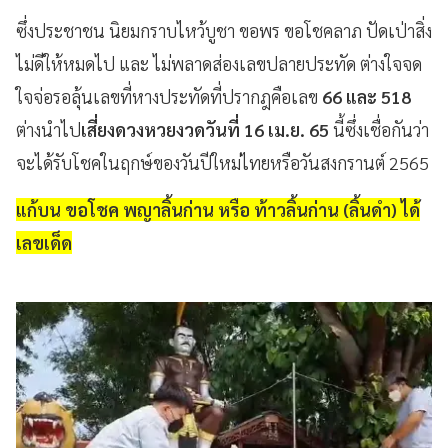
ซึ่งประชาชน นิยมกราบไหว้บูชา ขอพร ขอโชคลาภ ปัดเป่าสิ่ง
ไม่ดีให้หมดไป และ ไม่พลาดส่องเลขปลายประทัด ต่างใจจด
ใจจ่อรอลุ้นเลขที่หางประทัดที่ปรากฎคือเลข
66 และ 518
ต่างนำไป
เสี่ยงดวงหวยงวดวันที่ 16 เม.ย. 65
นี้ซึ่งเชื่อกันว่า
จะได้รับโชคในฤกษ์ของวันปีใหม่ไทยหรือวันสงกรานต์ 2565
แก้บน ขอโชค พญาลิ้นก่าน หรือ ท้าวลิ้นก่าน (ลิ้นดำ) ได้
เลขเด็ด