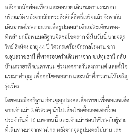
หลังจากนักท่องเที่ยว และคอหวย เดินชมความงามรอบ
บริเวณวัด หลังจากสักการะสิ่งศักดิ์สิทธิ์เสร็จแล้ว จึงพากัน
เดินมาขอโชคลาภเลขเด็ดธูปมงคล“เจ้าแม่ตะเคียนทอง-
ทิพย์” ยกมือพนมอธิฐานจิตขอโชคลาภ ซึ่งในวันนี้ นายจตุร
วิทย์ สิงห์คง อายุ 44 ปี วิศวกรเครื่องจักรกลโรงงาน ชาว
จ.อุบลราชธานี ที่พาครอบครัวเดินทางจาก จ.ปทุมธานี กลับ
บ้านภรรยาที่ จ.นครพนม ช่วงเทศกาลวันสงกรานต์ และตั้งใจ
แวะมาทำบุญ เพื่อขอโชคขอลาภ และหน้าที่การงานให้เจริญ
รุ่งเรือง
โดยพนมมืออธิฐาน ก่อนจุดธูปมงคลเสี่ยงทาย เพื่อขอเลขเด็ด
จากเจ้าแม่ฯ 3 ตัวตรงๆ นำไปเสี่ยงโชคซื้อลอตเตอรี่งวด
ประจำวันที่ 16 เมษายนนี้ และเจ้าแม่ฯชอบให้โชคกับผู้ชาย
ที่เดินทางมาจากทางไกล หลังจากจุดธูปมงคลไม่นาน เลข