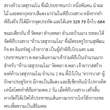
สรวงท้าวเวสสุรรณโน ซึ่งมีประชาชนกว่า หนึ่งพันคน นำผล
ไม้ และดอกกุหลาบสีแดง มาร่วมในพิธีบวงสรวง หลังจากทำ
พิธีเสร็จ ก็ได้มีการจุดประทัด และได้เลข
329 79
อีกใบ
684
ขณะเดียวกัน ที่ วัดพลา ตำบลพลา อำเภอบ้านฉาง ระยอง ได้
จัดพิธีบวงสรวง "ท้าวเวสสุวรรณโณ" ซึ่งมีพระครูวิธานสุพัฒน
กิจ ดร.อินทร์อยู่ เจ้าอาวาส เป็นผู้ทำพิธีเบิกเนตร และ
ประชาชนชาว ต.พลาเดินทางมาเข้าร่วมพิธีเป็นจำนวนมาก
สำหรับ "ท้าวเวสสุวรรณโณ" วัดพลา ต.พลา เจ้าอาวาสสร้าง
องค์ท้าวเวสสุวรรณโณ จำนวน 2 ตน ตั้งไว้เป็น "ทวารบาล" ผู้
รักษาประตูวิหาร มีกายเป็นสีแดง และสีเขียวหันน้าไปทางทิศ
เหนือโดยทำพิธีมหามงคล 2 วัน เมื่อพิธีบวงสรวง เสร็จสิ้น
ทางวัดก็ได้เปิดให้ประชาชนเดินทางมากราบไหว้สักการะขอ
พรเพื่อความเป็นสิริมงคล