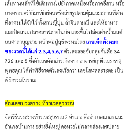
เส้นทางหลักที่ใช้เดินทางไปยังภาคเหนือหรือภาคอีสาน หรือ
บางครอบครัวก็มาพักผ่อนหรือถ่ายรูปตามซุ้มและสถานที่ต่าง
ที่อาศรมได้จัดไว้ ทั้งสวนญี่ปุ่น ถ้ำจินดามณี และให้อาหาร
และป้อนนมปลาคลาฟภายในบ่อ และขึ้นไปส่องอ่างน้ำมนต์
บนศาลาบุญช่วย หน้าพ่อปู่ฤษีพรหมโดย
เลขเด็ดทั้งหมด
ของงวดนี้ได้แก่ 2,3,4,5,6,7
ตัวเลขลอยจับกลุ่มกันคือ
34
726 และ 5
ซึ่งตัวเลขดังกล่าวเกิดจาก อาจารย์ฤๅษีเณร ธาตุ
พุทธคุณ ได้ทำพิธีจรดตัวเลขเรียกว่า เลขโสฬสสะระตะ เป็น
พิธีกรรมโบราณ
ส่องเลขบวงสรวง ท้าวเวสสุวรรณ
จัดพิธีบวงสรวงท้าวเวสสุวรรณ 2 อำเภอ คืออำเภอแกลง และ
อำเภอบ้านฉาง อย่างยิ่งใหญ่ คอหวยไม่พลาดส่องเลขปลาย