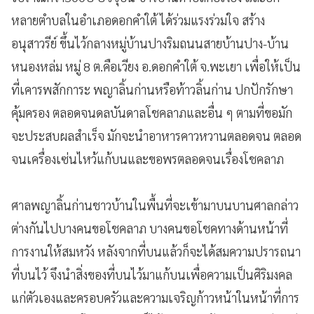
หลายตำบลในอำเภอดอกคำใต้ ได้ร่วมแรงร่วมใจ สร้าง
อนุสาวรีย์ ขึ้นไว้กลางหมู่บ้านปางริมถนนสายบ้านปาง-บ้าน
หนองหล่ม หมู่ 8 ต.คือเวียง อ.ดอกคำใต้ จ.พะเยา เพื่อให้เป็น
ที่เคารพสักการะ พญาลิ้นก่านหรือท้าวลิ้นก่าน ปกปักรักษา
คุ้มครอง ตลอดจนดลบันดาลโชคลาภและอื่น ๆ ตามที่ขอมัก
จะประสบผลสำเร็จ มักจะนำอาหารคาวหวานตลอดจน ตลอด
จนเครื่องเซ่นไหว้แก้บนและขอพรตลอดจนเรื่องโชคลาภ
ศาลพญาลิ้นก่านชาวบ้านในพื้นที่จะเข้ามาบนบานศาลกล่าว
ต่างกันไปบางคนขอโชคลาภ บางคนขอโชคทางด้านหน้าที่
การงานให้สมหวัง หลังจากที่บนแล้วก็จะได้สมความปรารถนา
ที่บนไว้ จึงนำสิ่งของที่บนไว้มาแก้บนเพื่อความเป็นศิริมงคล
แก่ตัวเองและครอบครัวและความเจริญก้าวหน้าในหน้าที่การ