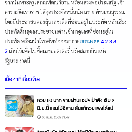
จากนั้นพระครูโสภณพัฒนวิธาน หรือหลวงพ่อประเสริฐ เจ้า
อาวาสวัดเทวราช ได้จุดประทัดหมื่นนัด ถวาย ท้าวเวสสุวรรณ
โดยมีประชาชนคอยลุ้นเลขเด็ดที่ซ่อนอยู่ในประทัด หลังเสียง
ประทัดสิ้นสุดลงประชาชนต่างเข้ามาดูเลขที่ซ่อนอยู่ใน
ประทัด พร้อมนำโทรศัพท์ออกมาถ่าย
เลขมงคล
4 2 3 8
2
เก็บไว้เพื่อไปซื้อเลขลอตเตอรี่ หรือสลากกินแบ่ง
รัฐบาล งวดนี้
เนื้อหาที่เกี่ยวข้อง
หวย 80 บาท ขายผ่านแอปฯเป๋าตัง เริ่ม 2
มิ.ย.นี้ แรมโบ้อีสาน ลั่นแก้หวยแพงได้แน่
08 เม.ย. 2565 | 9:47