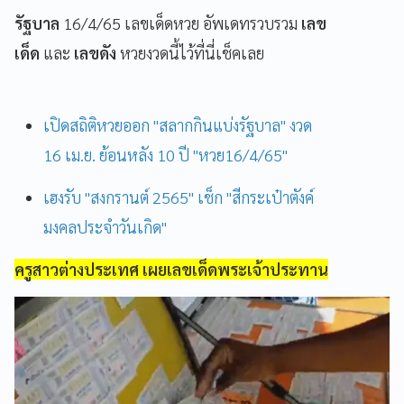
รัฐบาล
16/4/65 เลขเด็ดหวย อัพเดทรวบรวม
เลข
เด็ด
และ
เลขดัง
หวยงวดนี้ไว้ที่นี่เช็คเลย
เปิดสถิติหวยออก "สลากกินแบ่งรัฐบาล" งวด
16 เม.ย. ย้อนหลัง 10 ปี "หวย16/4/65"
เฮงรับ "สงกรานต์ 2565" เช็ก "สีกระเป๋าตังค์
มงคลประจำวันเกิด"
ครูสาวต่างประเทศ เผยเลขเด็ดพระเจ้าประทาน