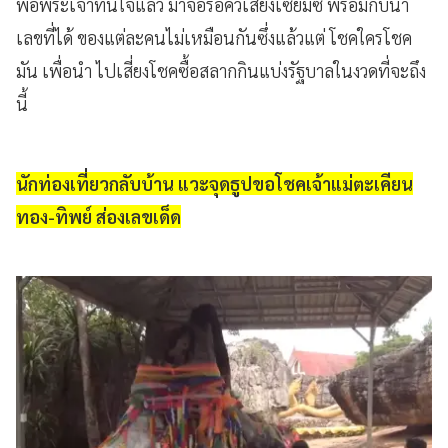
พ่อพระเจ้าทันใจแล้ว มาจ่อรอคิวเสี่ยงเซียมซี พร้อมกับน้ำ
เลขที่ได้ ของแต่ละคนไม่เหมือนกันซึ่งแล้วแต่ โชคใครโชค
มัน เพื่อนำ ไปเสี่ยงโชคซื้อสลากกินแบ่งรัฐบาลในงวดที่จะถึง
นี้
นักท่องเที่ยวกลับบ้าน แวะจุดธูปขอโชคเจ้าแม่ตะเคียน
ทอง-ทิพย์ ส่องเลขเด็ด