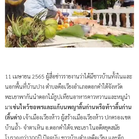
11 เมษายน 2565 ผู้สื่อข่าวรายงานว่าได้มีชาวบ้านทั้งในและ
นอกพื้นที่บ้านปาง ตำบลคือเวียงอำเภอดอกคำใต้จังหวัด
พะเยาพากันนำดอกไม้ธูปเทียนอาหารคาวหวานและหมูนำ
มา
เซ่นไหว้ขอพรและแก้บนพญาลิ้นก่านหรือท้าวลิ้นก่าน
(ลิ้นดำ)
เจ้าเมืองเวียงห้าว ผู้สร้างเมืองเวียงห้าว ปกครองเขต
บ้านถ้ำ- จำตาเหิน อ.ดอกคำใต้จ.พะเยา ในอดีตยุคสมัย
โบราณกว่า300ปี ปัจจุบัน ชาวบ้านตำบลคือเวียง และอีก