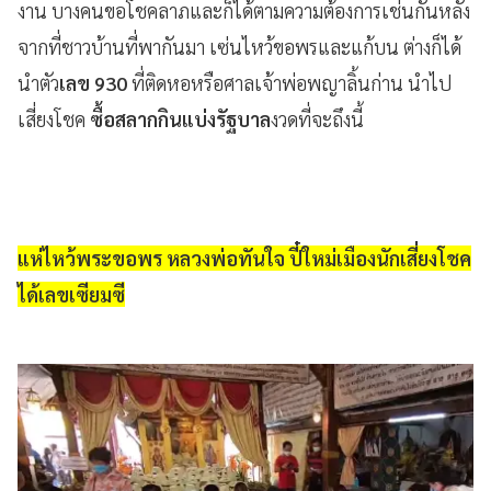
งาน บางคนขอโชคลาภและก็ได้ตามความต้องการเช่นกันหลัง
จากที่ชาวบ้านที่พากันมา เซ่นไหว้ขอพรและแก้บน ต่างก็ได้
นำตัว
เลข 930
ที่ติดหอหรือศาลเจ้าพ่อพญาลิ้นก่าน นำไป
เสี่ยงโชค
ซื้อสลากกินแบ่งรัฐบาล
งวดที่จะถึงนี้
แห่ไหว้พระขอพร หลวงพ่อทันใจ ปี๋ใหม่เมืองนักเสี่ยงโชค
ได้เลขเซียมซี