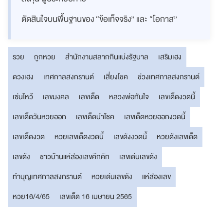
ตัดสินใจบนพื้นฐานของ “ข้อเท็จจริง” และ “โอกาส”
รวย
ถูกหวย
สำนักงานสลากกินแบ่งรัฐบาล
เสริมเฮง
ดวงเฮง
เทศกาลสงกรานต์
เสี่ยงโชค
ช่วงเทศกาลสงกรานต์
เซ่นไหว้
เลขมงคล
เลขเด็ด
หลวงพ่อทันใจ
เลขเด็ดงวดนี้
เลขเด็ดวันหวยออก
เลขเด็ดนำโชค
เลขเด็ดหวยออกงวดนี้
เลขเด็ดงวด
หวยเลขเด็ดงวดนี้
เลขดังงวดนี้
หวยดังเลขเด็ด
เลขดัง
ชาวบ้านแห่ส่องเลขคึกคัก
เลขเด่นเลขดัง
ทำบุญเทศกาลสงกรานต์
หวยเด่นเลขดัง
แห่ส่องเลข
หวย16/4/65
เลขเด็ด 16 เมษายน 2565