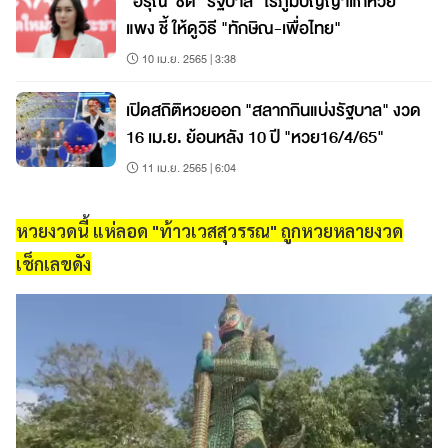
"อรุณี"ซัด "รัฐบาล" ไร้ภูมิปัญญาแก้หวย
แพง ชี้ ให้ดูวิธี "ทักษิณ-เพื่อไทย"
10 เม.ย. 2565 | 3:38
เปิดสถิติหวยออก "สลากกินแบ่งรัฐบาล" งวด
16 เม.ย. ย้อนหลัง 10 ปี "หวย16/4/65"
11 เม.ย. 2565 | 6:04
หวยงวดนี้ แห่ลอด "ท้าวเวสสุวรรณ" ถูกหวยหลายงวด
เช็กเลขดัง