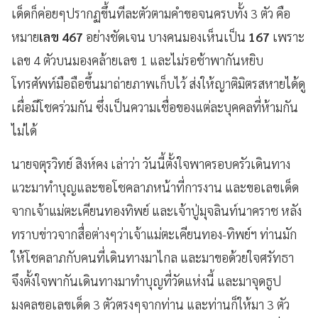
เด็ดก็ค่อยๆปรากฏขึ้นทีละตัวตามคำขอจนครบทั้ง 3 ตัว คือ
หมาย
เลข 467
อย่างชัดเจน บางคนมองเห็นเป็น
167
เพราะ
เลข 4 ตัวบนมองคล้ายเลข 1 และไม่รอช้าพากันหยิบ
โทรศัพท์มือถือขึ้นมาถ่ายภาพเก็บไว้ ส่งให้ญาติมิตรสหายได้ดู
เผื่อมีโชคร่วมกัน ซึ่งเป็นความเชื่อของแต่ละบุคคลที่ห้ามกัน
ไม่ได้
นายจตุรวิทย์ สิงห์คง เล่าว่า วันนี้ตั้งใจพาครอบครัวเดินทาง
แวะมาทำบุญและขอโชคลาภหน้าที่การงาน และขอเลขเด็ด
จากเจ้าแม่ตะเคียนทองทิพย์ และเจ้าปู่มุจลินท์นาคราช หลัง
ทราบข่าวจากสื่อต่างๆว่าเจ้าแม่ตะเคียนทอง-ทิพย์ฯ ท่านมัก
ให้โชคลาภกับคนที่เดินทางมาไกล และมาขอด้วยใจศรัทธา
จึงตั้งใจพากันเดินทางมาทำบุญที่วัดแห่งนี้ และมาจุดธูป
มงคลขอเลขเด็ด 3 ตัวตรงๆจากท่าน และท่านก็ให้มา 3 ตัว