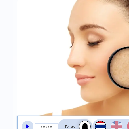
สลับเสียงอ่าน
0
:
00
/
0
:
00