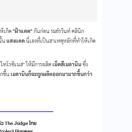
ให้เกิด
"ฝ้าแดด"
กันก่อน รมย์รวินท์ คลินิก
นั้น
แสงแดด
นี่เองที่เป็นสาเหตุหลักที่ทำให้เกิด
ไทโรซิเนส" ให้มีการผลิต
เม็ดสีเมลานิน
ซึ่ง
กขึ้น
เมลานินก็จะถูกผลิตออกมามากขึ้นกว่า
ตัว The Judge ไทย
ี้ Project Runway