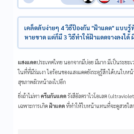
เคล็ดลับง่ายๆ 4 วิธีป้องกัน "ฝ้าแดด" แบบรู้
หายขาด แต่ก็มี 3 วิธีทำให้ฝ้าแดดจางลงได้ ผ
แสงแดด
ประเทศไทย นอกจากมีบ่อย มีมาก มีเป็นระยะเวล
ในที่ที่มีร่มเงา ไอร้อนของแสงแดดยังระอุรู้สึกได้บนใบหน
สุขภาพผิวหน้าลงไปอีก
ยิ่งถ้าไม่ทา
ครีมกันแดด
รังสีอัลตราไวโอเลต (ultraviolet
เฉพาะการเกิด
ฝ้าแดด
ที่ทำให้ใบหน้าแทนที่จะดูสวยใส