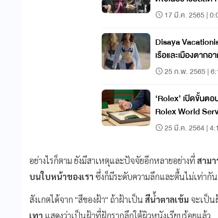
Thailand
17 มี.ค. 2565 | 0:
Disaya Vacationis
เรือและเมืองตากอ
25 ก.พ. 2565 | 6
‘Rolex’ เปิดขั้นตอนการทำงานสุดเนี้ยบของ
Rolex World Serv
25 มี.ค. 2564 | 4:
อย่างไรก็ตาม ยังมีสาเหตุและปัจจัยอีกหลายอย่างที่
สามาร
บนใบหน้าของเรา
ซึ่งก็มีระดับความลึกและตื้นไม่เท่ากัน
สังเกตได้จาก "สีของฝ้า" ถ้าฝ้าเป็น
สีน้ำตาลเข้ม
จะเป็นฝ้
เทา
แสดงว่าเป็นฝ้าที่ฝักรากลึกใต้ผิวหนังเรียบร้อยแล้ว