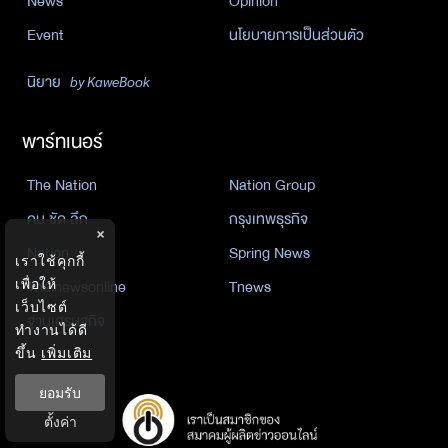
News
Opinion
Event
นโยบายการเป็นส่วนตัว
นิยาย
by KaweBook
พาร์ทเนอร์
The Nation
Nation Group
คม ชัด ลึก
กรุงเทพธุรกิจ
×
Nation
Spring News
เราใช้คุกกี้
Thainewsonline
Tnews
เพื่อให้
เว็บไซต์
ฐานเศรษฐกิจ
ทำงานได้ดี
ขึ้น
เพิ่มเติม
ยอมรับ
ตั้งค่า