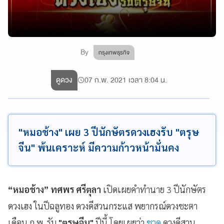
By
กรุงเทพธุรกิจ
ดูดวง
07 ก.พ. 2021 เวลา 8:04 น.
"หมอช้าง" เผย 3 ปีนักษัตรดวงเฮงรับ "ตรุษ
จีน" พ้นเคราะห์ มีความก้าวหน้ามั่นคง
“หมอช้าง” ทศพร ศรีตุลา
เปิดเผยคำทำนาย 3 ปีนักษัตร
ดวงเฮง ในปีฉลูทอง ดวงดีสวนกระแส พยากรณ์ดวงชะตา
เดือน ก.พ. รับ
"ตรุษจีน"
ปีนี้ โดยเผยว่า
ชวด
ดวงดีสวน