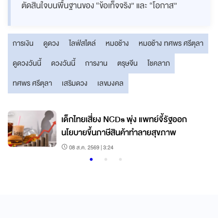
ตัดสินใจบนพื้นฐานของ “ข้อเท็จจริง” และ “โอกาส”
การเงิน
ดูดวง
ไลฟ์สไตล์
หมอช้าง
หมอช้าง ทศพร ศรีตุลา
ดูดวงวันนี้
ดวงวันนี้
การงาน
ตรุษจีน
โชคลาภ
ทศพร ศรีตุลา
เสริมดวง
เลขมงคล
เด็กไทยเสี่ยง NCDs พุ่ง แพทย์จี้รัฐออก
นโยบายขึ้นภาษีสินค้าทำลายสุขภาพ
08 ส.ค. 2569 | 3:24