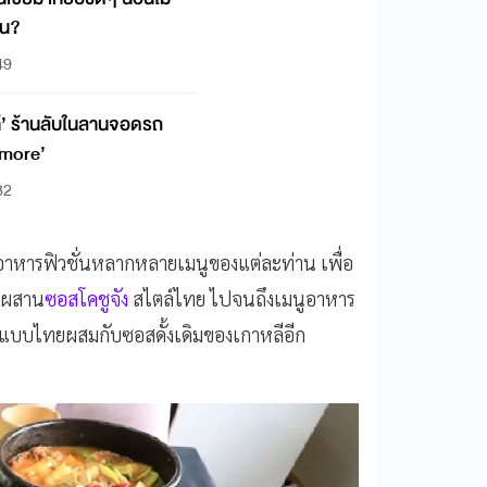
หน?
49
้’ ร้านลับในลานจอดรถ
 more’
32
มนูอาหารฟิวชั่นหลากหลายเมนูของแต่ละท่าน เพื่อ
สมผสาน
ซอสโคชูจัง
สไตล์ไทย ไปจนถึงเมนูอาหาร
งๆแบบไทยผสมกับซอสดั้งเดิมของเกาหลีอีก