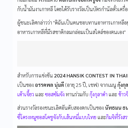
กับน้ำมันงาเกาหลี โดยได้รับรางวัลเป็นบัตรกำนัลตั๋วเครื
ผู้ชนะเลิศกล่าวว่า "ดิฉันเป็นคนชอบทานอาหารเกาหลีอยู่
อาหารเกาหลีที่มีรสชาติกลมกล่อมเป็นสไตล์ของตนเอง"
สำหรับการแข่งขัน
2024 HANSIK CONTEST IN THA
เป็นของ
อรรคพล นุ่มดี
(อายุ 25 ปี, เชฟ) จากเมนู
กุ้ง
เต้าเจี้ยว
และ
ซอสซัมจัง
ทานร่วมกับ
กุ้งกุลาดำ
และ
ข้าวจ
ส่วนรางวัลรองชนะเลิศอันดับสองตกเป็นของ
นัทธมน ธ
ซี่โครงหมูซอสโคชูจังกับเส้นหมี่แบบไทย
และ
กิมจิที่รัง