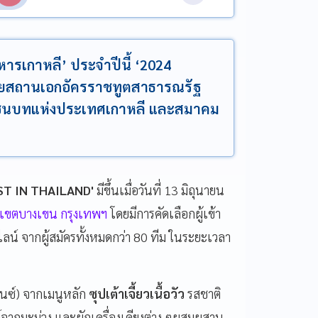
หารเกาหลี’ ประจำปีนี้ ‘2024
ดยสถานเอกอัครราชทูตสาธารณรัฐ
รชนบทแห่งประเทศเกาหลี และสมาคม
ST IN THAILAND'
มีขึ้นเมื่อวันที่ 13 มิถุนายน
าเขตบางเขน กรุงเทพฯ
โดยมีการคัดเลือกผู้เข้า
น์ จากผู้สมัครทั้งหมดกว่า 80 ทีม ในระยะเวลา
ลนซ์) จากเมนูหลัก
ซุปเต้าเจี้ยวเนื้อวัว
รสชาติ
รรค์จากมะม่วง และผักเครื่องเคียงต่าง ๆผสมผสาน