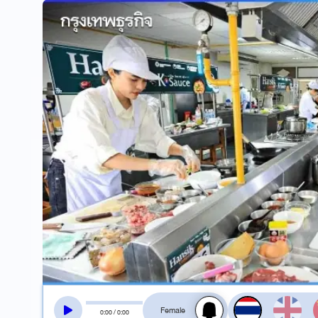
สลับเสียงอ่าน
0
:
00
/
0
:
00