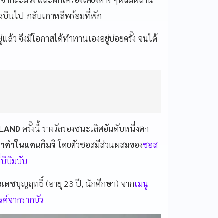
่องบินไป-กลับเกาหลีพร้อมที่พัก
แล้ว จึงมีโอกาสได้ทำทานเองอยู่บ่อยครั้ง จนได้
ILAND
ครั้งนี้ รางวัลรองชนะเลิศอันดับหนึ่งตก
กุลาดำในแดนกิมจิ
โดยตัวซอสมีส่วนผสมของ
ซอส
ี่บิบิมบับ
นเดช
บุญฤทธิ์ (อายุ 23 ปี, นักศึกษา) จาก
เมนู
สรรค์จากรากบัว