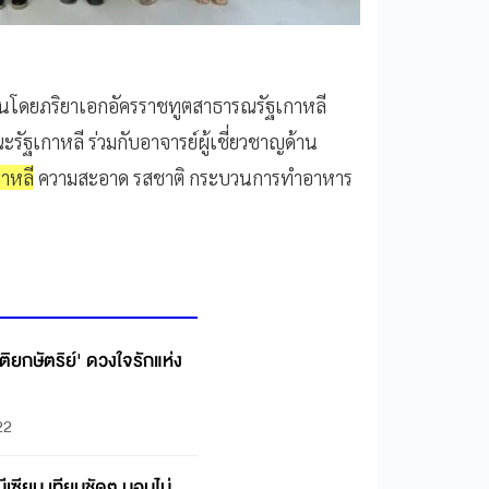
สินโดยภริยาเอกอัครราชทูตสาธารณรัฐเกาหลี
เกาหลี ร่วมกับอาจารย์ผู้เชี่ยวชาญด้าน
าหลี
ความสะอาด รสชาติ กระบวนการทำอาหาร
ตติยกษัตริย์' ดวงใจรักแห่ง
22
ีเซียม เทียบชัดๆ นอนไม่