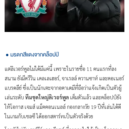
มรดกสีแดงจากคล็อปป์
แต่ลิเวอร์พูลไม่ได้มีแค่นี้ เพราะในรายชื่อ 11 คนแรกที่ลง
สนาม ยังมีควีวิน เคลเลเฮอร์, จาเรลล์ ควานซาห์ และคอเนอร์
แบรดลีย์ ซึ่งเป็นนักเตะจากอคาเดมีที่ถือว่าแจ้งเกิดเป็นตัวผู้
เล่นระดับ
ทีมชุดใหญ่ลิเวอร์พูล
เต็มตัวแล้ว และคล็อปป์ยัง
ให้โอกาส เจมส์ แม็คคอนเนลล์ กองกลางวัย 19 ปีที่เล่นได้ดี
ในเกมกับเชลซี ได้ออกสตาร์ทเป็นตัวจริงด้วย