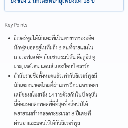
ยิงของ 2 นักเตะที่อายุเพียงแค่ 18 ปี
Key Points
ลิเวอร์พูลได้นักเตะที่เป็นทายาทของอดีต
นักฟุตบอลอยู่ในทีมถึง 3 คนที่ฉายแสงใน
เกมเอฟเอ คัพ กับเซาแธมป์ตัน คือลูอิส คู
มาส, เจย์เดน แดนส์ และบ๊อบบี คลาร์ก
ถ้านับรายชื่อทั้งหมดแล้วเท่ากับลิเวอร์พูลมี
นักเตะอนาคตไกลที่ผ่านการฝึกฝนจากอคา
เดมีของสโมสรถึง 14 รายด้วยกันในปัจจุบัน
นี่คือมรดกตกทอดที่ดีที่สุดที่คล็อปป์ได้
พยายามสร้างตลอดระยะเวลา 8 ปีเศษที่
ผ่านมาและมอบไว้ให้กับลิเวอร์พูล