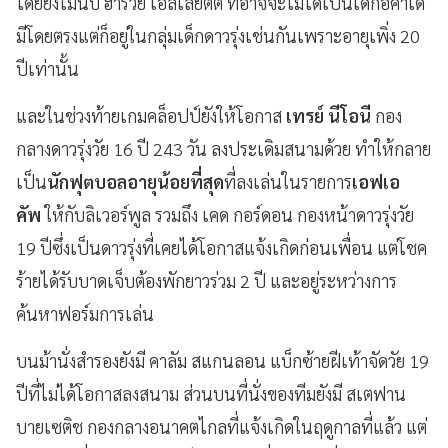
โดยยังไม่นับ ฮาร์วีย์ เอลเลียตต์ ที่อาจจะไม่ได้เป็นเด็กอคาเด
มีโดยตรงแต่ก็อยู่ในกลุ่มเด็กดาวรุ่งเช่นกันเพราะอายุเพิ่ง 20
ปีเท่านั้น
และในช่วงท้ายเกมคล็อปป์ยังให้โอกาส
เทรย์ นีโอนี
กอง
กลางดาวรุ่งวัย 16 ปี 243 วัน ลงประเดิมสนามด้วย ทำให้กลาย
เป็น
นักฟุตบอลอายุน้อยที่สุด
ที่ลงเล่นในรายการ
เอฟเอ
คัพ
ให้กับลิเวอร์พูล รวมถึง เคด กอร์ดอน กองหน้าดาวรุ่งวัย
19 ปีซึ่งเป็นดาวรุ่งที่เคยได้โอกาสแจ้งเกิดก่อนเพื่อน แต่โชค
ร้ายได้รับบาดเจ็บต้องพักยาวร่วม 2 ปี และอยู่ระหว่างการ
ค้นหาฟอร์มการเล่น
บนม้านั่งสำรองยังมี คาลัม สแกนลอน แบ็กซ้ายฝีเท้าจัดวัย 19
ปีที่ไม่ได้โอกาสลงสนาม ส่วนบนที่นั่งของทีมยังมี สเตฟาน
บายเซติช กองกลางอนาคตไกลที่แจ้งเกิดในฤดูกาลที่แล้ว แต่