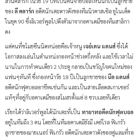
ส่วนคลาร์ก ในวัย 19 ปีที่เป็นคนจ่ายบอลให้นั้นก็เป็นลูกชาย
ของ
ลี คลาร์ก
อดีตนักเตะดาวดังของทีมนิวคาสเซิล ยูไนเต็ด
ในยุค 90 ซึ่งลิเวอร์พูลไปดึงตัวมาจากอคาเดมีของทีมสาลิกา
ดง
แต่คนที่ขโมยซีนนิดหน่อยคือเจ้าหนู
เจย์เดน แดนส์
ซึ่งได้
โอกาสลงเล่นในตำแหน่งกองหน้าช่วงครึ่งหลัง และใช้เวลาไม่
นานในการทำคนเดียว 2 ประตู กลายเป็นขวัญใจคนใหม่ของ
แฟนๆทันที ซึ่งกองหน้าวัย 18 ปีเป็นลูกชายของ
นีล แดนส์
อดีตนักฟุตบอลอาชีพเช่นกัน และเป็นสายเลือดสเกาเซอร์
แท้ๆที่อยู่กับอคาเดมีของสโมสรตั้งแต่ 8 ขวบเลยทีเดียว
เรียกได้ว่าลิเวอร์พูลได้นักเตะที่เป็น
ทายาทอดีตนักฟุตบอล
อยู่ในทีมถึง 3 คน โดยที่ในทีมอคาเดมียังมี เคย์โรล ฟิเกรัว
ลูกชายของมายเนอร์ ฟิเกรัว อดีตนักเตะดาวดังของฟูแลมที่รอ