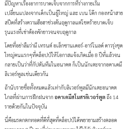
มีปัญหาเรื่องอาการบาดเจ็บจากการที่ร่างกายเริ่ม
เปลี่ยนแปลงจากเด็กเป็นผู้ใหญ่ และ เบน โด๊ก กองหน้าสาย
สปีดที่สร้างความฮือฮาช่วงต้นฤดูกาลแต่โชคร้ายบาดเจ็บ
รุนแรงที่เข่าต้องพักยาวจนจบฤดูกาล
โดยที่อย่าลืมว่ามี เทรนต์ อเล็กซานเดอร์-อาร์โนลด์ ดาวรุ่งชุด
ใหญ่คนแรกๆที่คล็อปป์ให้โอกาสแจ้งเกิดเมื่อ 8 ปีที่แล้วจน
กลายเป็นว่าที่กัปตันทีมในอนาคต ก็เป็นนักเตะจากอคาเดมี
ลิเวอร์พูลเช่นเดียวกัน
ถ้านับรายชื่อทั้งหมดแล้วเท่ากับลิเวอร์พูลมีนักเตะอนาคต
ไกลที่ผ่านการฝึกฝนจาก
อคาเดมีสโมสรลิเวอร์พูล
ถึง 14
รายด้วยกันในปัจจุบัน
นี่คือมรดกตกทอดที่ดีที่สุดที่คล็อปป์ได้พยายามสร้างตลอด