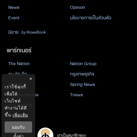
News
Opinion
Event
นโยบายการเป็นส่วนตัว
นิยาย
by KaweBook
พาร์ทเนอร์
The Nation
Nation Group
คม ชัด ลึก
กรุงเทพธุรกิจ
×
Nation
Spring News
เราใช้คุกกี้
เพื่อให้
Thainewsonline
Tnews
เว็บไซต์
ฐานเศรษฐกิจ
ทำงานได้ดี
ขึ้น
เพิ่มเติม
ยอมรับ
ตั้งค่า