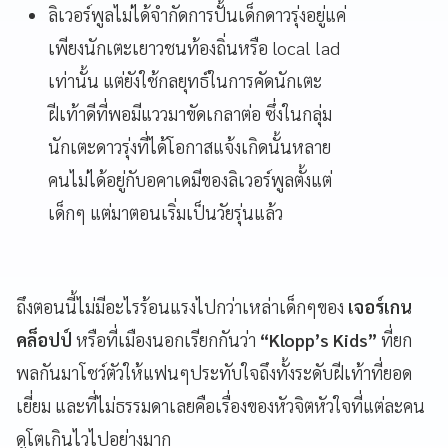
ลิเวอร์พูลไม่ได้จำกัดการปั้นเด็กดาวรุ่งอยู่แค่
เพียงนักเตะเยาวชนท้องถิ่นหรือ local lad
เท่านั้น แต่ยังใช้กลยุทธ์ในการคัดนักเตะ
ฝีเท้าดีที่พอมีแววมาขัดเกลาต่อ ซึ่งในกลุ่ม
นักเตะดาวรุ่งที่ได้โอกาสแจ้งเกิดนั้นหลาย
คนไม่ได้อยู่กับอคาเดมีของลิเวอร์พูลตั้งแต่
เด็กๆ แต่มาตอนเริ่มเป็นวัยรุ่นแล้ว
ถึงตอนนี้ไม่มีอะไรร้อนแรงไปกว่าเหล่าเด็กๆของ
เจอร์เกน
คล็อปป์
หรือที่เมืองนอกเรียกกันว่า
“Klopp’s Kids”
ที่ยก
พลกันมาโชว์ตัวให้แฟนๆประทับใจถึงทั้งระดับฝีเท้าที่ยอด
เยี่ยม และที่ไม่ธรรมดาเลยคือเรื่องของหัวจิตหัวใจที่แต่ละคน
ดูโตเกินไวไปอย่างมาก