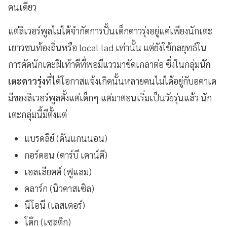
คนเดียว
แต่ลิเวอร์พูลไม่ได้จำกัดการปั้นเด็กดาวรุ่งอยู่แค่เพียงนักเตะ
เยาวชนท้องถิ่นหรือ local lad เท่านั้น แต่ยังใช้กลยุทธ์ใน
การคัดนักเตะฝีเท้าดีที่พอมีแววมาขัดเกลาต่อ ซึ่งในกลุ่ม
นัก
เตะดาวรุ่ง
ที่ได้โอกาสแจ้งเกิดนั้นหลายคนไม่ได้อยู่กับอคาเด
มีของลิเวอร์พูลตั้งแต่เด็กๆ แต่มาตอนเริ่มเป็นวัยรุ่นแล้ว นัก
เตะกลุ่มนี้มีตั้งแต่
แบรดลีย์ (ดันแกนนอน)
กอร์ดอน (ดาร์บี เคาน์ตี)
เอลเลียตต์ (ฟูแลม)
คลาร์ก (นิวคาสเซิล)
นีโอนี (เลสเตอร์)
โด๊ก (เซลติก)