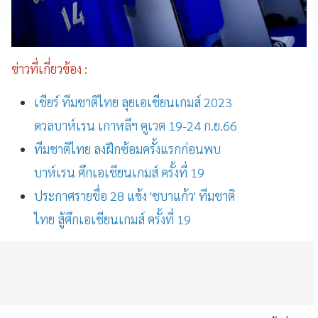
ข่าวที่เกี่ยวข้อง :
เชียร์ ทีมชาติไทย ลุยเอเชียนเกมส์ 2023
ดวลบาห์เรน เกาหลีฯ คูเวต 19-24 ก.ย.66
ทีมชาติไทย ลงฝึกซ้อมครั้งแรกก่อนพบ
บาห์เรน ศึกเอเชียนเกมส์ ครั้งที่ 19
ประกาศรายชื่อ 28 แข้ง 'ชบาแก้ว' ทีมชาติ
ไทย สู้ศึกเอเชียนเกมส์ ครั้งที่ 19