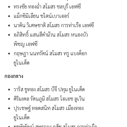
ทรงชัย ทองฉ่ำ สโมสร ชลบุรี เอฟซี
แม็กซิมิเลียน ชไตน์เบาเออร์
นาคิน วิเศษชาติ สโมสร การท่าเรือ เอฟซี
อภิสิทธิ์ แสนสีคำม้วน สโมสร หนองบัว
พิชญ เอฟซี
กฤษฎา นนทรัตน์ สโมสร ทรู แบงค็อก
ยูไนเต็ด
กองกลาง
วาริส ชูทอง สโมสร บีจี ปทุม ยูไนเต็ด
ศิริมงคล รัตนภูมิ สโมสร โอเอช ลูเวิน
ปุรเชษฐ์ ทอดสนิท สโมสร เมืองทอง
ยูไนเต็ด
ชยพิพัฒน์ สุพรรณเภสัช สโมสร การท่าเรือ