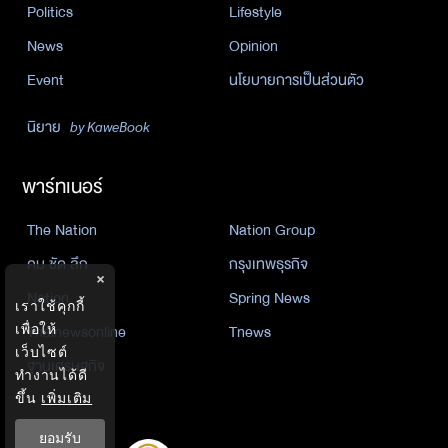
Politics
Lifestyle
News
Opinion
Event
นโยบายการเป็นส่วนตัว
นิยาย
by KaweBook
พาร์ทเนอร์
The Nation
Nation Group
คม ชัด ลึก
กรุงเทพธุรกิจ
×
Nation
Spring News
เราใช้คุกกี้
เพื่อให้
Thainewsonline
Tnews
เว็บไซต์
ฐานเศรษฐกิจ
ทำงานได้ดี
ขึ้น
เพิ่มเติม
ยอมรับ