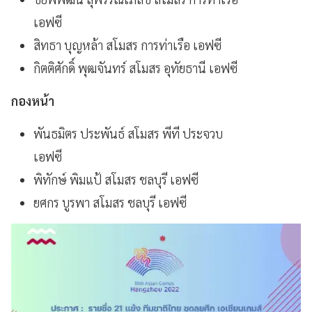
เอฟซี
สิทธา บุญหล้า สโมสร การท่าเรือ เอฟซี
กิตติศักดิ์ พุฒจันทร์ สโมสร อุทัยธานี เอฟซี
กองหน้า
พันธมิตร ประพันธ์ สโมสร พีที ประจวบ
เอฟซี
พิทักษ์ พิมแป้ สโมสร ชลบุรี เอฟซี
ยศกร บูรพา สโมสร ชลบุรี เอฟซี