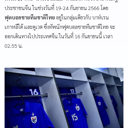
ประชาชนจีน ในช่วงวันที่ 19-24 กันยายน 2566 โดย
ฟุตบอลชายทีมชาติไทย
อยู่ในกลุ่มเดียวกับ บาห์เรน
เกาหลีใต้ และคูเวต ซึ่งทัพนักฟุตบอลชายทีมชาติไทย จะ
ออกเดินทางไปประเทศจีน ในวันที่ 16 กันยายนนี้ เวลา
02.55 น.