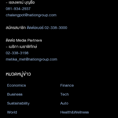
- เชลงพจน์ บุญซื่อ
081-934-2937
chalengpot@nationgroup.com
สมัครสมาชิก
ติดต่อเบอร์ 02-338-3000
ติดต่อ Media Partners
- เมธิกา เมธาพิทักษ์
02-338-3198
metika_met@nationgroup.com
หมวดหมู่ข่าว
Economics
Finance
Business
Tech
Sustainability
Auto
World
Health&Wellness