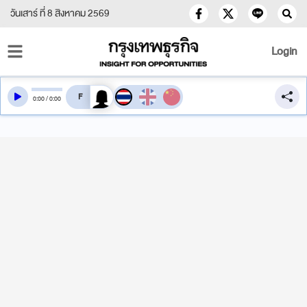
วันเสาร์ ที่ 8 สิงหาคม 2569
Login
สลับเสียงอ่าน
0
:
00
/
0
:
00