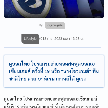
By
กรุงเทพธุรกิจ
Lifestyle
13 ก.ย. 2023 เวลา 13:28 น.
ดูบอลไทย โปรแกรมถ่ายทอดสดฟุตบอลเอ
เชียนเกมส์ ครั้งที่ 19 หรือ "หางโจวเกมส์" ทีม
ชาติไทย ดวล บาห์เรน เกาหลีใต้ คูเวต
ดูบอลไทย
โปรแกรมถ่ายทอดสดฟุตบอลเอเชียนเกมส์
ครั้งที่ 19
หรือ "
หางโจวเกมส์
" ที่ เมืองหางโจว สาธารณรัฐ