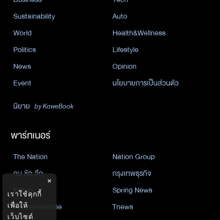
Sustainability
Auto
World
Health&Wellness
Politics
Lifestyle
News
Opinion
Event
นโยบายการเป็นส่วนตัว
นิยาย
by KaweBook
พาร์ทเนอร์
The Nation
Nation Group
คม ชัด ลึก
กรุงเทพธุรกิจ
×
Nation
Spring News
เราใช้คุกกี้
Thainewsonline
Tnews
เพื่อให้
เว็บไซต์