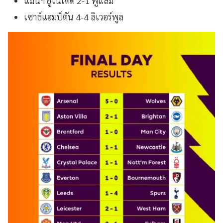
แมนฯ ยูไนเต็ด 2-1 ฟูแล่ม
เซาธ์แฮมป์ตัน 4-4 ลิเวอร์พูล