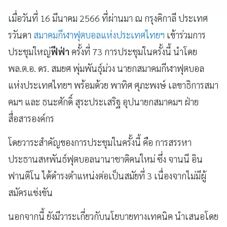
เมื่อวันที่ 16 มีนาคม 2566 ที่ผ่านมา ณ กรุงคิกาลี ประเทศ
รวันดา
สมาคมกีฬาฟุตบอลแห่งประเทศไทยฯ
เข้าร่วมการ
ประชุมใหญ่
ฟีฟ่า
ครั้งที่ 73 การประชุมในครั้งนี้ นำโดย
พล.ต.อ. ดร. สมยศ พุ่มพันธุ์ม่วง นายกสมาคมกีฬาฟุตบอล
แห่งประเทศไทยฯ พร้อมด้วย พาทิศ ศุภะพงษ์ เลขาธิการสมา
คมฯ และ ธนะศักดิ์ สุระประเสริฐ อุปนายกสมาคมฯ ฝ่าย
สื่อสารองค์กร
โดยวาระสำคัญของการประชุมในครั้งนี้ คือ การสรรหา
ประธานสหพันธ์ฟุตบอลนานาชาติคนใหม่ ซึ่ง จานนี อิน
ฟานติโน ได้ดำรงตำแหน่งต่อเป็นสมัยที่ 3 เนื่องจากไม่มีผู้
สมัครแข่งขัน
นอกจากนี้ ยังมีวาระเกี่ยวกับนโยบายทางเทคนิค นำเสนอโดย