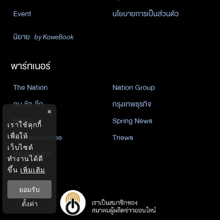
Event
นโยบายการเป็นส่วนตัว
นิยาย
by KaweBook
พาร์ทเนอร์
The Nation
Nation Group
คม ชัด ลึก
กรุงเทพธุรกิจ
×
Nation
Spring News
เราใช้คุกกี้
เพื่อให้
Thainewsonline
Tnews
เว็บไซต์
ฐานเศรษฐกิจ
ทำงานได้ดี
ขึ้น
เพิ่มเติม
ยอมรับ
ตั้งค่า