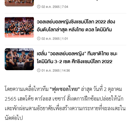
02 ต.ค. 2565 | 7:04
วอลเลย์บอลหญิงชิงแชมป์โลก 2022 ส่อง
อันดับโลกล่าสุด หลังไทย ดวล โดมินิกัน
02 ต.ค. 2565 | 1:01
เฮลั่น "วอลเลย์บอลหญิง" ทีมชาติไทย ชนะ
โดมินิกัน 3-2 เซต ศึกชิงแชมป์โลก 2022
01 ต.ค. 2565 | 14:36
โดยความเคลื่อไหวทีม
"ฟุตซอลไทย"
ล่าสุด วันที่ 2 ตุลาคม
2565 เฮดโค้ช คาร์ลอส เซซาร์ สั่งงดการฝึกซ้อมปล่อยให้นัก
เตะพักผ่อนตามอัธยาศัยเพื่อสร้างความกระหายที่จะลงเตะใน
นัดต่อไป