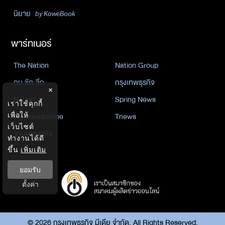
นิยาย
by KaweBook
พาร์ทเนอร์
The Nation
Nation Group
คม ชัด ลึก
กรุงเทพธุรกิจ
×
Nation
Spring News
เราใช้คุกกี้
เพื่อให้
Thainewsonline
Tnews
เว็บไซต์
ฐานเศรษฐกิจ
ทำงานได้ดี
ขึ้น
เพิ่มเติม
ยอมรับ
ตั้งค่า
©
2026
กรุงเทพธุรกิจ มีเดีย จำกัด. All Rights Reserved.