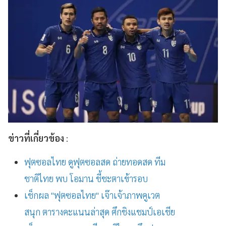
ข่าวที่เกี่ยวข้อง
:
ฟุตซอลไทย ดูฟุตซอลสด ถ่ายทอดสด ทีม
ชาติไทย พบ โอมาน ชี้ชะตาเข้ารอบ
เช็กผล "ฟุตซอลไทย" เจ๊าเจ้าภาพคูเวต
สนุก ตารางคะแนนล่าสุด ศึกชิงแชมป์เอเชีย