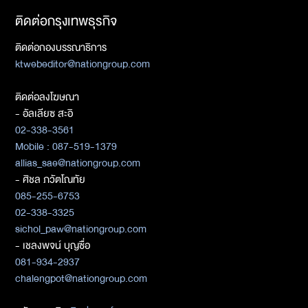
ติดต่อกรุงเทพธุรกิจ
ติดต่อกองบรรณาธิการ
ktwebeditor@nationgroup.com
ติดต่อลงโฆษณา
- อัลเลียซ สะอิ
02-338-3561
Mobile : 087-519-1379
allias_sae@nationgroup.com
- ศิชล ภวัตโณทัย
085-255-6753
02-338-3325
sichol_paw@nationgroup.com
- เชลงพจน์ บุญซื่อ
081-934-2937
chalengpot@nationgroup.com