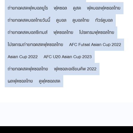
ถ่ายทอดสดฟุตบอลยูโร
ฟุตซอล
ดูสด
ฟุตบอลฟุตซอลไทย
ถ่ายทอดสดบอลไทยวันนี้
ดูบอล
ดูบอลไทย
ทัวร์ดูบอล
ถ่ายทอดสดบอลซีเกมส์
ฟุตซอลไทย
โปรแกรมฟุตซอลไทย
โปรแกรมถ่ายทอดสดฟุตซอลไทย
AFC Futsal Asian Cup 2022
Asian Cup 2022
AFC U20 Asian Cup 2023
ถ่ายทอดสดฟุตซอลไทย
ฟุตซอลเอเชียนคัพ 2022
ผลฟุตซอลไทย
ดูฟุตซอลสด