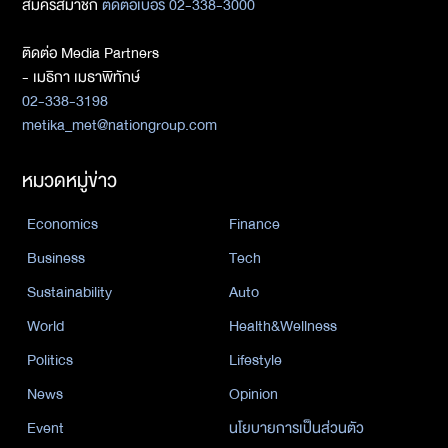
สมัครสมาชิก
ติดต่อเบอร์ 02-338-3000
ติดต่อ Media Partners
- เมธิกา เมธาพิทักษ์
02-338-3198
metika_met@nationgroup.com
หมวดหมู่ข่าว
Economics
Finance
Business
Tech
Sustainability
Auto
World
Health&Wellness
Politics
Lifestyle
News
Opinion
Event
นโยบายการเป็นส่วนตัว