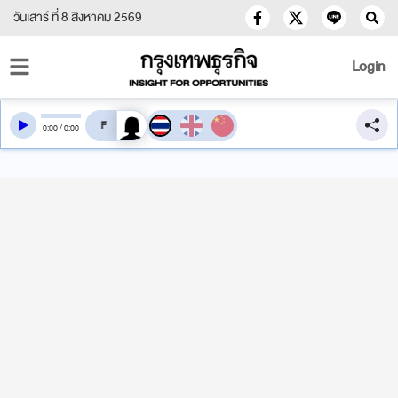
วันเสาร์ ที่ 8 สิงหาคม 2569
Login
สลับเสียงอ่าน
0
:
00
/
0
:
00