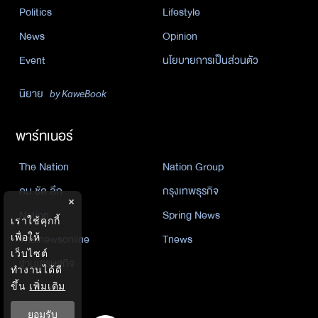
Politics
Lifestyle
News
Opinion
Event
นโยบายการเป็นส่วนตัว
นิยาย
by KaweBook
พาร์ทเนอร์
The Nation
Nation Group
คม ชัด ลึก
กรุงเทพธุรกิจ
×
Nation
Spring News
เราใช้คุกกี้
เพื่อให้
Thainewsonline
Tnews
เว็บไซต์
ฐานเศรษฐกิจ
ทำงานได้ดี
ขึ้น
เพิ่มเติม
ยอมรับ