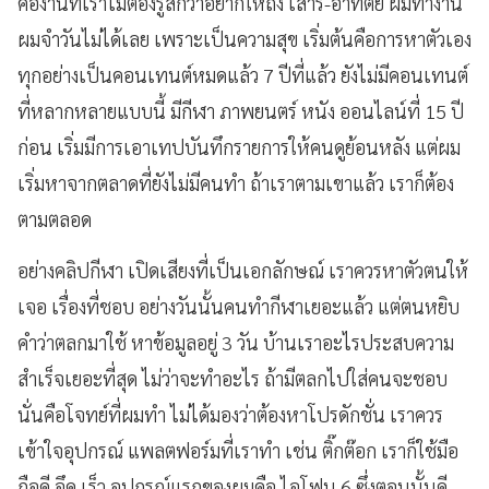
คืองานที่เราไม่ต้องรู้สึกว่าอยากให้ถึง เสาร์-อาทิตย์ ผมทำงาน
ผมจำวันไม่ได้เลย เพราะเป็นความสุข เริ่มต้นคือการหาตัวเอง
ทุกอย่างเป็นคอนเทนต์หมดแล้ว 7 ปีที่แล้ว ยังไม่มีคอนเทนต์
ที่หลากหลายแบบนี้ มีกีฬา ภาพยนตร์ หนัง ออนไลน์ที่ 15 ปี
ก่อน เริ่มมีการเอาเทปบันทึกรายการให้คนดูย้อนหลัง แต่ผม
เริ่มหาจากตลาดที่ยังไม่มีคนทำ ถ้าเราตามเขาแล้ว เราก็ต้อง
ตามตลอด
อย่างคลิปกีฬา เปิดเสียงที่เป็นเอกลักษณ์ เราควรหาตัวตนให้
เจอ เรื่องที่ชอบ อย่างวันนั้นคนทำกีฬาเยอะแล้ว แต่ตนหยิบ
คำว่าตลกมาใช้ หาข้อมูลอยู่ 3 วัน บ้านเราอะไรประสบความ
สำเร็จเยอะที่สุด ไม่ว่าจะทำอะไร ถ้ามีตลกไปใส่คนจะชอบ
นั่นคือโจทย์ที่ผมทำ ไม่ได้มองว่าต้องหาโปรดักชั่น เราควร
เข้าใจอุปกรณ์ แพลตฟอร์มที่เราทำ เช่น ติ๊กต๊อก เราก็ใช้มือ
ถือดี อึด เร็ว อุปกรณ์แรกของผมคือ ไอโฟน 6 ซึ่งตอนนั้นดี