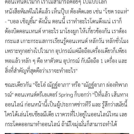
คอนเทนต์ไวมาก เราไม่สามารถค่อยๆ ไปแบบโลก
หนังสือพิมพ์ไม่ได้แล้ว เห็นปุ๊บ! ต้องคิดเลย เช่น "โชค รถแห่"
- "บอล เชิญยิ้ม" ดังนั้น ตอนนี้ เราทำอะไรโดนดึงแน่ เราก็
ต้องบิดคอนเทนต์ หาอะไร มาโยงผูก ให้เกี่ยวข้องกัน เราต้อง
กระแส เกาะกระแสการเรียนรู้คอนเทนต์ หลักวัน หลักชั่วโมง
เพราะทุกอย่างไปไวมาก อุปกรณ์แค่มือถือเครื่องเดียวก็เพียง
พอแล้ว หลัก ๆ คือ หาตัวตน อุปกรณ์ กับมือถือ 1 เครื่อง และ
สิ่งที่สำคัญที่สุดคือว่าเราจะทำอะไร"
ขณะเดียวกัน "จ๊ะโอ๋ ณัฏฐ์อาภา" หรือ "ณัฏฐ์อาภา ผ่องทิพาภ
รณ์" คอนเทนต์ครีเอเตอร์ Spring ก็บอกว่า "ปีที่แล้ว เส้นทาง
ออนไลน์ ก่อนหน้านี้เป็นผู้ประกาศข่าวทีวี และ รู้สึกว่าสมัยนี้
ใครได้เล่นโซเชียลมีเดีย เราควรที่ไปอยู่ในออนไลน์ไหม เลย
กระโดดออกมาทำออนไลน์ ถ้ามีใจมุ่งมั่นก็สามารถทำได้