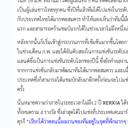
วันที่ 16 ม.ค. ที่ผ่านมา โดยผู้เล่นทั้ง 5 คน ที่คัดเลือ
เป็นผู้เล่นชาวไทยทุกคน ซึ่งปีที่แล้วทีมได้ไปแข่งในระด
กับประเทศไทยได้มากพอสมควร ทำให้มองเห็นว่าทีมนี้มีศัก
แรก และสามารถคว้าแชมป์แรกได้ในช่วงเวลาไม่ถึงหนึ่งเ
หลังจากนั้นก็เริ่มเข้าสู่กระบวนการที่เข้มข้นมากขึ้น
ในช่วงเดือน ก.พ. และได้อันดับสองในการแข่งขันระดับเอ
แลนด์ซึ่งเป็นการแข่งขันระดับโลกของปีนี้ ซึ่งยังทำผล
จากการแข่งขันกลับมาพัฒนาทีมได้มากพอสมควร และเมื่อ
ประเทศซึ่งก็สามารถได้แชมป์กลับมาอีกครั้งก่อนจะไปแข่
ครั้ง
นั่นหมายความว่าภายในระยะเวลาไม่ถึง 2 ปี
XERXIA
ได้
ทั้งหมดรวม 4 รางวัล ซึ่งล่าสุดได้ไปแข่งที่ประเทศเดนมา
ตุรกี
“เรียกได้ว่าตอนนี้ผลงานของทีมอยู่ในจุดที่พีกมากๆ