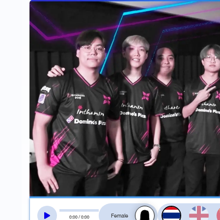
สลับเสียงอ่าน
0
:
00
/
0
:
00