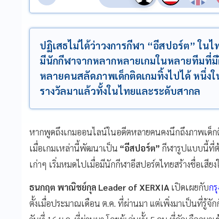
ปฏิเสธไม่ได้ว่าวงการกีฬา “อีสปอร์ต” ใน
มีนักกีฬาจากหลากหลายเกมในหลายทีมที่มี
หลายคนสลัดภาพเด็กติดเกมทิ้งไปได้ หนึ่งใน
รางวัลมาแล้วทั้งในไทยและระดับสากล
หากพูดถึงเกมออนไลน์ในอดีตหลายคนคงนึกถึงภาพเด็กติ
เมื่อเกมเหล่านี้พัฒนาเป็น
“อีสปอร์ต”
กีฬารูปแบบนี้ที
เก่าๆ เริ่มหมดไปเมื่อมีนักกีฬาอีสปอร์ตไทยสร้างชื่อเสีย
ธนกฤต พาณิชย์กุล Leader of XERXIA
เปิดเผยกับ
กร
ตั้งเมื่อประมาณเดือน ต.ค. ที่ผ่านมา แต่เพิ่งมาเป็นที่รู