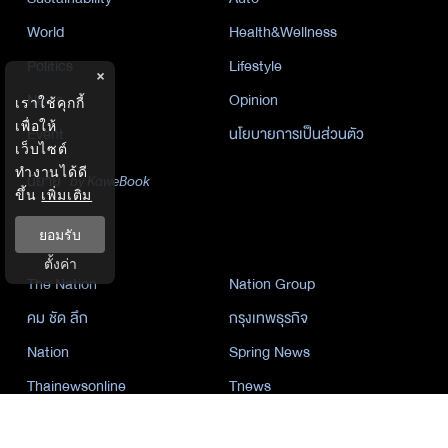
World
Health&Wellness
Politics
Lifestyle
×
News
Opinion
เราใช้คุกกี้
เพื่อให้
Event
นโยบายการเป็นส่วนตัว
เว็บไซต์
ทำงานได้ดี
นิยาย
by KaweBook
ขึ้น
เพิ่มเติม
พาร์ทเนอร์
ยอมรับ
ตั้งค่า
The Nation
Nation Group
คม ชัด ลึก
กรุงเทพธุรกิจ
Nation
Spring News
Thainewsonline
Tnews
ฐานเศรษฐกิจ