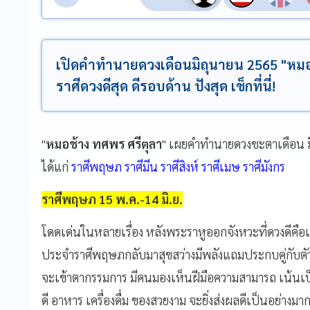
เปิดคำทำนายดวงเดือนมิถุนายน 2565 "หมอช้
ราศีดวงดีสุด ดีรอบด้าน ปังสุด เช็กที่นี่!
"
หมอช้าง ทศพร ศรีตุลา
" เผยคำทำนายดวงชะตาเดือน
ได้แก่
ราศีพฤษภ
ราศีมีน ราศีสิงห์ ราศีเมษ ราศีมังกร
ราศีพฤษภ 15 พ.ค.-14 มิ.ย.
โดดเด่นในหลายเรื่อง หลังพระราหูออกจังหวะที่ดวงดีคือ
ประจำราศีพฤษภกลับมาสุขสว่างมีพลังแถมประกบคู่กับตั
จะเข้าตากรรมการ มีคนมองเห็นฝีมือความสามารถ เน้นเป็นพ
ดี อาหาร เครื่องดื่ม ของสวยงาม จะยิ่งส่งผลดีเป็นอย่างมา