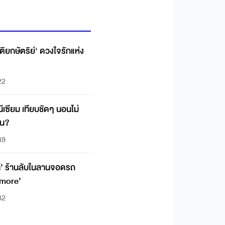
ตติยกษัตริย์' ดวงใจรักแห่ง
22
ีเซียม เทียบชัดๆ นอนไม่
หน?
49
้’ ร้านลับในลานจอดรถ
 more’
32