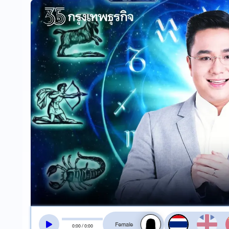
สลับเสียงอ่าน
0
:
00
/
0
:
00