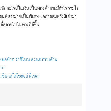
ยิบจับอะไรเป็นเงินเป็นทอง ค้าขายมีกำไร รวมไป
ดเสน่ห์แรงมากเป็นพิเศษ โอกาสสมหวังมีเข้ามา
ลี่คลายไปในทางที่ดีขึ้น
 "หมอช้าง" ราศีไหน ดวงเฮงรอบด้าน
ราย
บนซิน แก๊สโซฮอล์ ดีเซล