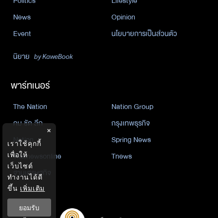
Politics
Lifestyle
News
Opinion
Event
นโยบายการเป็นส่วนตัว
นิยาย
by KaweBook
พาร์ทเนอร์
The Nation
Nation Group
คม ชัด ลึก
กรุงเทพธุรกิจ
×
Nation
Spring News
เราใช้คุกกี้
เพื่อให้
Thainewsonline
Tnews
เว็บไซต์
ฐานเศรษฐกิจ
ทำงานได้ดี
ขึ้น
เพิ่มเติม
ยอมรับ