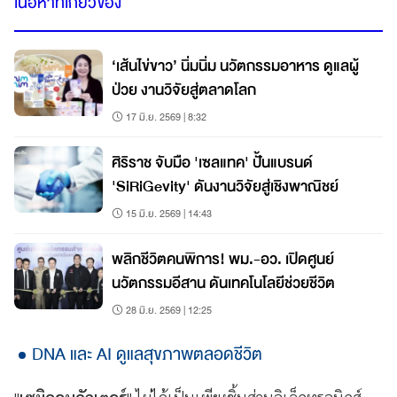
เนื้อหาที่เกี่ยวข้อง
‘เส้นไข่ขาว’ นิ่มนิ่ม นวัตกรรมอาหาร ดูแลผู้
ป่วย งานวิจัยสู่ตลาดโลก
17 มิ.ย. 2569 | 8:32
ศิริราช จับมือ 'เซลแทค' ปั้นแบรนด์
'SiRiGevity' ดันงานวิจัยสู่เชิงพาณิชย์
15 มิ.ย. 2569 | 14:43
พลิกชีวิตคนพิการ! พม.-อว. เปิดศูนย์
นวัตกรรมอีสาน ดันเทคโนโลยีช่วยชีวิต
28 มิ.ย. 2569 | 12:25
DNA และ AI ดูแลสุขภาพตลอดชีวิต