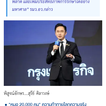
พลาด และเพิ่มประสิทธิภาพการรักษาได้อย่าง
มหาศาล” รมว.อว.กล่าว
พิสูจน์อักษร....สุรีย์ ศิลาวงษ์
"หมอ 20,000 คน" ความท้าทายโลกความจริง