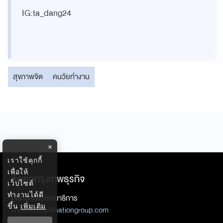
IG:ta_dang24
สุขภาพจิต
คนวัยทำงาน
×
เราใช้คุกกี้
เพื่อให้
ติดต่อกรุงเทพธุรกิจ
เว็บไซต์
ทำงานได้ดี
ติดต่อกองบรรณาธิการ
ขึ้น
เพิ่มเติม
ktwebeditor@nationgroup.com