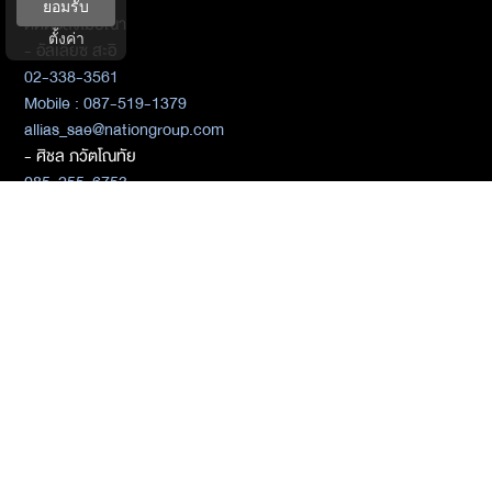
ยอมรับ
ติดต่อลงโฆษณา
ตั้งค่า
- อัลเลียซ สะอิ
02-338-3561
Mobile : 087-519-1379
allias_sae@nationgroup.com
- ศิชล ภวัตโณทัย
085-255-6753
02-338-3325
sichol_paw@nationgroup.com
- เชลงพจน์ บุญซื่อ
081-934-2937
chalengpot@nationgroup.com
สมัครสมาชิก
ติดต่อเบอร์ 02-338-3000
ติดต่อ Media Partners
- เมธิกา เมธาพิทักษ์
02-338-3198