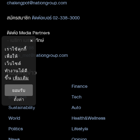
chalengpot@nationgroup.com
สมัครสมาชิก
ติดต่อเบอร์ 02-338-3000
ติดต่อ Media Partners
- เมธิกา เมธาพิทักษ์
×
02-338-3198
เราใช้คุกกี้
metika_met@nationgroup.com
เพื่อให้
เว็บไซต์
หมวดหมู่ข่าว
ทำงานได้ดี
ขึ้น
เพิ่มเติม
Economics
Finance
ยอมรับ
Business
Tech
ตั้งค่า
Sustainability
Auto
World
Health&Wellness
Politics
Lifestyle
News
Opinion