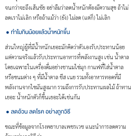
จนกว่าจะถึงเส้นชัย อย่าลืมว่าลดน้ำหนักต้องมีความสุข ถ้าไม่
ลดเราไม่เลิก หรือถ้าแม้ว่า (ยัง) ไม่ลด (แต่ก็) ไม่เลิก
ทำไมกินน้อยแล้วน้ำหนักขึ้น
ส่วนใหญ่ผู้ที่มีน้ำหนักเยอะมักคิดว่าตัวเองรับประทานน้อย
แต่ความจริงแล้วรับประทานอาหารที่พลังงานสูง เช่น น้ำตาล
โดยเฉพาะในเครื่องดื่มอย่างชานมไข่มุก กาแฟที่ใส่น้ำตาล
หรือขนมต่าง ๆ ที่มีน้ำตาล ชีส เนย รวมทั้งอาหารทอดที่มี
พลังงานจากไขมันสูงมาก รวมถึงการรับประทานผลไม้ ถ้าทาน
เยอะ น้ำหนักตัวก็ขึ้นเยอะได้เช่นกัน
ลดอ้วน ลดโรค อย่างถูกวิธี
ขณะที่ข้อมูลจากโรงพยาบาลเพชรเวช แนะนำการลดความ