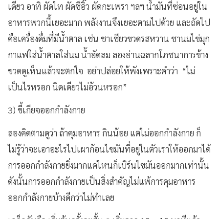
เดียว อาทิ ผัดไท ผัดซีอิ๊ว ผัดกะเพรา ฯลฯ น้ำมันที่ซ่อนอยู่ใน
อาหารพวกนี้เยอะมาก พลังงานจึงเยอะตามไปด้วย และถัดไป
คือเครื่องดื่มที่มีน้ำตาล เช่น ชาเชียวขวดรสหวาน ชานมไข่มุก
กาแฟใส่น้ำตาลใส่นม น้ำอัดลม ลองอ่านฉลากโภชนาการข้าง
ขวดดูเห็นแล้วจะตกใจ อย่าปล่อยให้พังเพราะคำว่า “ไม่
เป็นไรหรอก นิดเดียวไม่อ้วนหรอก”
3) ขี้เกียจออกกำลังกาย
ลองคิดตามดูว่า ถ้าคุมอาหาร กินน้อย แต่ไม่ออกกำลังกาย ก็
ไม่รู้ว่าจะเอาอะไรไปเผาก้อนไขมันที่อยู่ในตัวเราให้ออกมาได้
การออกกำลังกายยิ่งมากแค่ไหนก็เบิร์นไขมันออกมากเท่านั้น
ดังนั้นการออกกำลังกายเป็นสิ่งสำคัญไม่แพ้การคุมอาหาร
ออกกำลังกายบ้างดีกว่าไม่ทำเลย