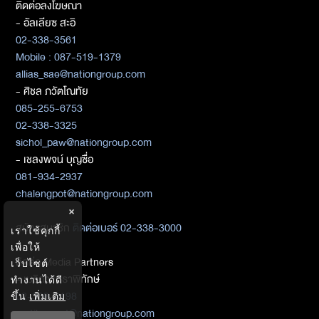
ติดต่อลงโฆษณา
- อัลเลียซ สะอิ
02-338-3561
Mobile : 087-519-1379
allias_sae@nationgroup.com
- ศิชล ภวัตโณทัย
085-255-6753
02-338-3325
sichol_paw@nationgroup.com
- เชลงพจน์ บุญซื่อ
081-934-2937
chalengpot@nationgroup.com
×
สมัครสมาชิก
ติดต่อเบอร์ 02-338-3000
เราใช้คุกกี้
เพื่อให้
ติดต่อ Media Partners
เว็บไซต์
- เมธิกา เมธาพิทักษ์
ทำงานได้ดี
02-338-3198
ขึ้น
เพิ่มเติม
metika_met@nationgroup.com