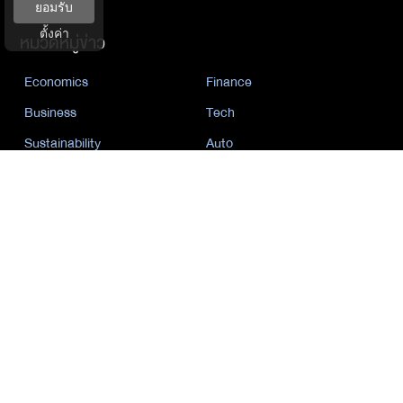
ยอมรับ
ตั้งค่า
หมวดหมู่ข่าว
Economics
Finance
Business
Tech
Sustainability
Auto
World
Health&Wellness
Politics
Lifestyle
News
Opinion
Event
นโยบายการเป็นส่วนตัว
นิยาย
by KaweBook
พาร์ทเนอร์
The Nation
Nation Group