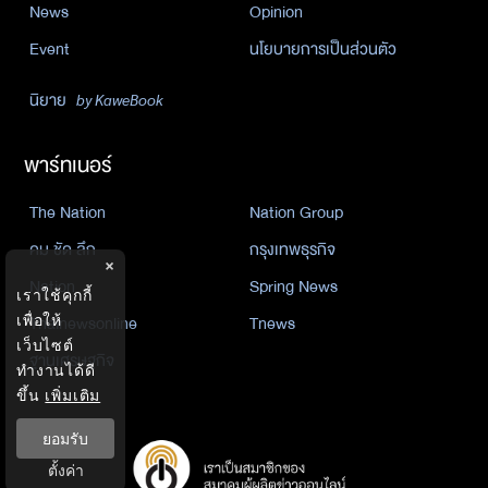
News
Opinion
Event
นโยบายการเป็นส่วนตัว
นิยาย
by KaweBook
พาร์ทเนอร์
The Nation
Nation Group
คม ชัด ลึก
กรุงเทพธุรกิจ
×
Nation
Spring News
เราใช้คุกกี้
เพื่อให้
Thainewsonline
Tnews
เว็บไซต์
ฐานเศรษฐกิจ
ทำงานได้ดี
ขึ้น
เพิ่มเติม
ยอมรับ
ตั้งค่า