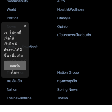
Sustainability
Auto
World
Health&Wellness
Politics
Lifestyle
×
News
Opinion
เราใช้คุกกี้
Event
นโยบายการเป็นส่วนตัว
เพื่อให้
เว็บไซต์
นิยาย
by KaweBook
ทำงานได้ดี
ขึ้น
เพิ่มเติม
พาร์ทเนอร์
ยอมรับ
The Nation
Nation Group
ตั้งค่า
คม ชัด ลึก
กรุงเทพธุรกิจ
Nation
Spring News
Thainewsonline
Tnews
ฐานเศรษฐกิจ