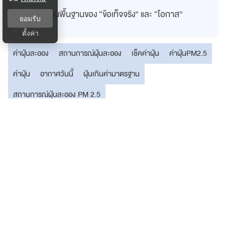
ตัดสินใจบนพื้นฐานของ “ข้อเท็จจริง” และ “โอกาส”
ยอมรับ
ตั้งค่า
ค่าฝุ่นละออง
สถานการณ์ฝุ่นละออง
เช็คค่าฝุ่น
ค่าฝุ่นPM2.5
ค่าฝุ่น
อากาศวันนี้
ฝุ่นเกินค่ามาตรฐาน
สถานการณ์ฝุ่นละออง PM 2.5
ติดต่อกรุงเทพธุรกิจ
ติดต่อกองบรรณาธิการ