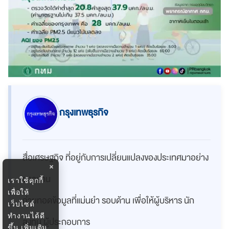
กรุงเทพธุรกิจ
สื่อเศรษฐกิจ ที่อยู่กับการเปลี่ยนแปลงของประเทศมาอย่าง
×
ยาวนาน
เราใช้คุกกี้
เพื่อให้
ถ่ายทอดข้อมูลที่แม่นยำ รอบด้าน เพื่อให้ผู้บริหาร นัก
เว็บไซต์
ทำงานได้ดี
ลงทุน ผู้ประกอบการ
ขึ้น
เพิ่มเติม