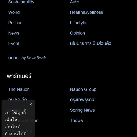
Sustainability
Auto
World
Health&Wellness
Politics
Lifestyle
News
Opinion
Event
นโยบายการเป็นส่วนตัว
นิยาย
by KaweBook
พาร์ทเนอร์
The Nation
Nation Group
คม ชัด ลึก
กรุงเทพธุรกิจ
×
Nation
Spring News
เราใช้คุกกี้
เพื่อให้
Thainewsonline
Tnews
เว็บไซต์
ฐานเศรษฐกิจ
ทำงานได้ดี