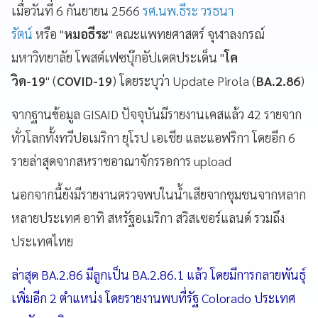
เมื่อวันที่ 6 กันยายน 2566
รศ.นพ.ธีระ วรธนา
รัตน์
หรือ "
หมอธีระ
" คณะแพทยศาสตร์ จุฬาลงกรณ์
มหาวิทยาลัย โพสต์เฟซบุ๊กอัปเดตประเด็น "
โค
วิด-19
" (
COVID-19
) โดยระบุว่า Update Pirola (
BA.2.86
)
จากฐานข้อมูล GISAID ปัจจุบันมีรายงานเคสแล้ว 42 รายจาก
ทั่วโลกทั้งทวีปอเมริกา ยุโรป เอเชีย และแอฟริกา โดยอีก 6
รายล่าสุดจากสหราชอาณาจักรรอการ upload
นอกจากนี้ยังมีรายงานตรวจพบในน้ำเสียจากชุมชนจากหลาก
หลายประเทศ อาทิ สหรัฐอเมริกา สวิสเซอร์แลนด์ รวมถึง
ประเทศไทย
ล่าสุด BA.2.86 มีลูกเป็น BA.2.86.1 แล้ว โดยมีการกลายพันธุ์
เพิ่มอีก 2 ตำแหน่ง โดยรายงานพบที่รัฐ Colorado ประเทศ