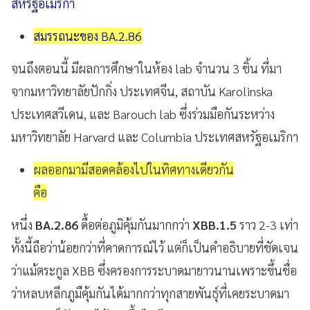
สหรัฐอเมริกา
สมรรถนะของ BA.2.86
จนถึงตอนนี้ มีผลการศึกษาในห้อง lab จำนวน 3 ชิ้น ที่มา
จากมหาวิทยาลัยปักกิ่ง ประเทศจีน, สถาบัน Karolinska
ประเทศสวีเดน, และ Barouch lab ซึ่งร่วมมือกันระหว่าง
มหาวิทยาลัย Harvard และ Columbia ประเทศสหรัฐอเมริกา
ผลออกมามีสอดคล้องไปในทิศทางเดียวกัน
คือ
หนึ่ง
BA.2.86
ดื้อต่อภูมิคุ้มกันมากกว่า
XBB.1.5
ราว 2-3 เท่า
ทั้งนี้ถือว่าน้อยกว่าที่คาดการณ์ไว้ แต่ก็เป็นคำอธิบายที่ชัดเจน
ว่าแม้ตระกูล XBB ซึ่งครองการระบาดมายาวนานเพราะขึ้นชื่อ
ว่าหลบหลีกภูมืคุ้มกันได้มากกว่าทุกสายพันธุ์ที่เคยระบาดมา