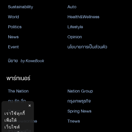
Sustainability
Auto
World
Health&Wellness
Politics
Lifestyle
News
Opinion
Event
นโยบายการเป็นส่วนตัว
นิยาย
by KaweBook
พาร์ทเนอร์
The Nation
Nation Group
คม ชัด ลึก
กรุงเทพธุรกิจ
×
Nation
Spring News
เราใช้คุกกี้
เพื่อให้
Thainewsonline
Tnews
เว็บไซต์
ฐานเศรษฐกิจ