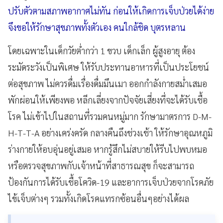
ปรับตัวตามสภาพอากาศไม่ทัน ก่อนให้เกิดการเจ็บป่วยได้ง่าย
จึงขอให้รักษาสุขภาพทั้งตัวเอง คนใกล้ชิด บุตรหลาน
โดยเฉพาะในเด็กวัยต่ำกว่า 1 ขวบ เด็กเล็ก ผู้สูงอายุ ต้อง
ระมัดระวังเป็นพิเศษ ให้รับประทานอาหารที่เป็นประโยชน์
ต่อสุขภาพ ไม่ควรดื่มเรื่องดื่มมึนเมา ออกกำลังกายสม่ำเสมอ
พักผ่อนให้เพียงพอ หลีกเลี่ยงจากปัจจัยเสี่ยงที่จะได้รับเชื้อ
โรค ไม่เข้าไปในสถานที่รวมคนหมู่มาก รักษามาตรการ D-M-
H-T-T-A อย่างเคร่งครัด กลางคืนถึงช่วงเช้า ให้รักษาอุณหภูมิ
ร่างกายให้อบอุ่นอยู่เสมอ หากรู้สึกไม่สบายให้รีบไปพบหมอ
หรือตรวจสุขภาพกับเจ้าหน้าที่สาธารณสุข ก็จะสามารถ
ป้องกันการได้รับเชื้อโควิด-19 และอาการเจ็บป่วยจากโรคภัย
ไข้เจ็บต่างๆ รวมทั้งเกิดโรคแทรกซ้อนอื่นๆอย่างได้ผล