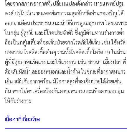
โดยจากสภาพอากาศที่เปลี่ยนแปลงดังกล่าว นายแพทย์ปฐม
พงศ์ ปรุโปร่ง นายแพทย์สาธารณสุขจังหวัดอำนาจเจริญ ได้
ออกมาเตือนประชาชนแนะนำวิธีการดูแลสุขภาพ โดยเฉพาะ
ในกลุ่ม ผู้สูงวัย และมีโรคประจำตัว ซึ่งภูมิต้านทานร่างกายต่ำ
ถือเป็น
กลุ่มเสี่ยง
ที่จะเจ็บป่วยจากโรคภัยไข้เจ็บ เช่น ไข้หวัด
ปอดบวม โรคติดเชื้อต่างๆ รวมทั้งโรคติดเชื้อโควิด 19 ในส่วน
ผู้ที่มีสุขภาพแข็งแรง และใช้แรงงาน เช่น ชาวนา เลี้ยงปลา ที่
ต้องสัมผัสน้ำ ละอองหมอกและน้ำค้าง ในขณะที่อากาศหนาว
เย็น สลับกับอากาศร้อน มีโอกาสสูงที่จะเจ็บป่วยได้ง่ายเช่น
กัน หากไม่หาเครื่องป้องกันความหนาวและสร้างความอบอุ่น
ให้กับร่างกาย
เนื้อหาที่เกี่ยวข้อง