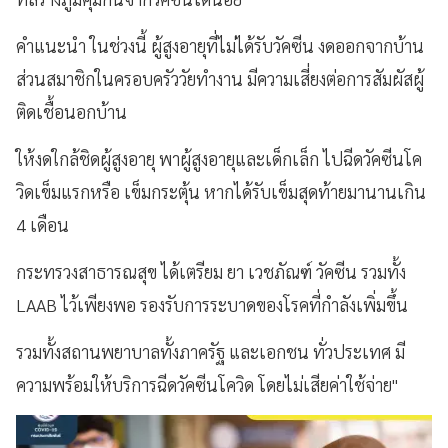
คำแนะนำ ในช่วงนี้ ผู้สูงอายุที่ไม่ได้รับวัคซีน งดออกจากบ้าน
ส่วนสมาชิกในครอบครัววัยทำงาน มีความเสี่ยงต่อการสัมผัสผู้
ติดเชื้อนอกบ้าน
ให้งดใกล้ชิดผู้สูงอายุ พาผู้สูงอายุและเด็กเล็ก ไปฉีดวัคซีนโค
วิดเข็มแรกหรือ เข็มกระตุ้น หากได้รับเข็มสุดท้ายมานานเกิน
4 เดือน
กระทรวงสาธารณสุข ได้เตรียม ยา เวชภัณฑ์ วัคซีน รวมทั้ง
LAAB ไว้เพียงพอ รองรับการระบาดของโรคที่กำลังเพิ่มขึ้น
รวมทั้งสถานพยาบาลทั้งภาครัฐ และเอกชน ทั่วประเทศ มี
ความพร้อมให้บริการฉีดวัคซีนโควิด โดยไม่เสียค่าใช้จ่าย"