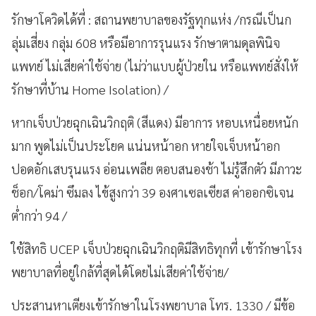
รักษาโควิดได้ที่ : สถานพยาบาล​ของรัฐทุกแห่ง /กรณีเป็นก
ลุ่มเสี่ยง กลุ่ม 608 หรือมีอาการรุนแรง รักษาตามดุลพินิจ
แพทย์ ไม่เสียค่าใช้จ่าย (ไม่ว่าแบบผู้ป่วยใน หรือแพทย์สั่งให้
รักษาที่บ้าน Home Isolation) /
หากเจ็บป่วยฉุกเฉินวิกฤติ (สีแดง) มีอาการ หอบเหนื่อยหนัก
มาก พูดไม่เป็นประโยค แน่นหน้าอก หายใจเจ็บหน้าอก
ปอดอักเสบรุนแรง อ่อนเพลีย ตอบสนองช้า ไม่รู้สึกตัว มีภาวะ
ช็อก/โคม่า ซึมลง ไข้สูงกว่า 39 องศาเซลเซียส ค่าออกซิเจน
ต่ำกว่า 94 /
ใช้สิทธิ UCEP เจ็บป่วยฉุกเฉินวิกฤติมีสิทธิทุกที่ เข้ารักษาโรง
พยาบาลที่อยู่ใกล้ที่สุดได้โดยไม่เสียค่าใช้จ่าย/
ประสานหาเตียงเข้ารักษาในโรงพยาบาล โทร. 1330 / มีข้อ