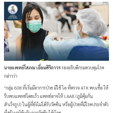
นายแพทย์โสภณ เอี่ยมศิริถาวร
รองอธิบดีกรมควบคุมโรค
กล่าวว่า
"กลุ่ม 608 ที่เริ่มมีอาการป่วย มีไข้ ไอ ที่ตรวจ ATK พบเชื้อ ให้
รีบพบแพทย์โดยเร็ว แพทย์อาจให้ LAAB (ภูมิคุ้มกัน
สำเร็จรูป) ในผู้ที่ยังไม่ได้รับวัคซีน หรือผู้ป่วยที่มีโรคประจำตัว
ที่สร้างภูมิคุ้มกันจากวัคซีนได้น้อย