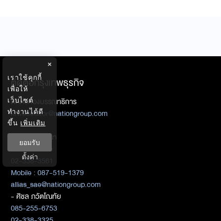
×
เราใช้คุกกี้
ติดต่อกรุงเทพธุรกิจ
เพื่อให้
ติดต่อกองบรรณาธิการ
เว็บไซต์
ทำงานได้ดี
ktwebeditor@nationgroup.com
ขึ้น
เพิ่มเติม
ติดต่อลงโฆษณา
ยอมรับ
- อัลเลียซ สะอิ
ตั้งค่า
02-338-3561
Mobile : 087-519-1379
allias_sae@nationgroup.com
- ศิชล ภวัตโณทัย
085-255-6753
02-338-3325