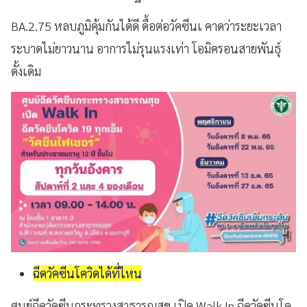
BA.2.75 หลบภูมิคุ้มกันได้ดี ดื้อต่อวัคซีนเ คาดว่าระยะเวลา
ระบาดไม่ยาวนาน อาการไม่รุนแรงเท่า โอมิครอนสายพันธุ์
ดั้งเดิม
ฉีดวัคซีนโควิดได้ที่ไหน
ศูนย์ฉีดวัคซีนกระทรวงสาธารณสุข เปิด Walk In ฉีดวัคซีนโค