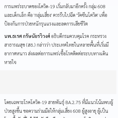
การแพร่ระบาดของโควิด-19 เริ่มกลับมาอีกครั้ง กลุ่ม 608
และเด็กเล็ก คือ 'กลุ่มเสี่ยง' ควรรีบไปฉีด 'วัคซีนโควิด' เพื่อ
ป้องกันการป่วยหนักรุนแรงและลดการเสียชีวิต
นพ.ธเรศ กรัษนัยรวิวงศ์
อธิบดีกรมควบคุมโรค กระทรวง
สาธารณสุข (สธ.) กล่าวว่า ประเทศไทยในหลายพื้นที่เริ่มมี
อากาศหนาว ส่งผลต่อการแพร่เชื้อโรคติดต่อระบบทางเดิน
หายใจ
โดยเฉพาะโรคโควิด-19 สายพันธุ์ BA.2.75 ที่มีแนวโน้มพบผู้
ป่วยสูงขึ้น ขอความร่วมมือให้กลุ่มเสี่ยง 608 ผู้สูงอายุ ผู้เป็น