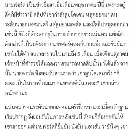
นายฟอร์ด เป็นข่าวฮือฮาเมื่อเดือนพฤษภาคม ปีนี้ เพราะอยู่
ดีๆก็มีข่าวว่ามี คลิปที่เขากำลังสูบโคเคน หลุดออกมา คน
ระดับนายกเทศมนตรี แต่สูบยาเสพติด และมีคลิปหลุดออกมา
เช่นนี้ ยังไงก็ต้องตกอยู่ในภาวะลำบากอย่างแน่นอน แต่คลิป
ดังกล่าวก็เป็นเพียงข่าว นายฟอร์ดเองก็ปากแข็ง และยืนยันว่า
เขาไม่ได้ทำ จนเวลาผ่านไปนานถึง 5 เดือน เมื่อเดือนตุลาคม
เจ้าหน้าที่ตำรวจได้แถลงว่า สามารถหาคลิปนั้นมาได้แล้ว จาก
นั้น นายฟอร์ด จึงยอมรับสารภาพว่า เขาสูบโคเคนจริง “ก็
คงจะเป็นในช่วงที่ผมเมา จนขาดสตินั่นแหละ” เขากล่าว
หน้าตาเฉย
แน่นอนว่าคนระดับนายกเทศมนตรีที่โกหก และเมื่อหลักฐาน
เริ่มปรากฏ จึงยอมรับในภายหลังเช่นนี้ สังคมก็ต้องกดดันให้
เขาลาออก แต่นายฟอร์ดก็ยืนยัน นั่งยัน นอนยัน ว่ายังไงๆ เขา