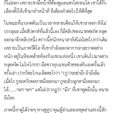
ก็ไม่ออก เพราะเขามีหน้าที่ต้องดูแลนครโตรอนโต เขาได้รับ
เลือกตั้งให้เข้ามาทำหน้าที จึงต้องทำต่อไปให้ดีที่สุด
ในขณะที่แรงกดดันเป็นเวลาหลายเดือนให้เขาลาออก ยังไม่
บรรลุผล เมื่อสัปดาห์ที่แล้วนี้เอง ก็มีคลิปของนายฟอร์ด หลุด
ออกมาอีกคลิปหนึ่ง คราวนี้หนักหนาสาหัสไม่น้อยไปกว่าเดิม
เพราะเป็นภาพวีดิโอ ที่เขากำลังออกอาการอาละวาดอย่าง
หนัก อยู่ในห้องคล้ายห้องรับแขกแห่งหนึ่ง เขาเดินไปมาอย่าง
หงุดหงิด โมโหโกรธา มือขวาทุบแขนซ้ายของตัวเองครั้งแล้ว
ครั้งเล่า ปากก็ตะโกนเอ็ดตะโรว่า “(กู?)จะฆ่ามึง ถ้ามึงล้ม
เมื่อไร กูจะควักคอหายมึงออกมา กูจะล้วงลูกตามึงออกมา
ไอ้........ฯลฯ ฯลฯ” แต่ไม่ปรากฏว่า “มึง” ที่เขาพูดถึงนั้น หมาย
ถึงใคร
ภาพนี้หาดูได้ง่ายๆ ทางยูทูป คุณผู้อ่านลองหยุดอ่านตรงนี้สัก