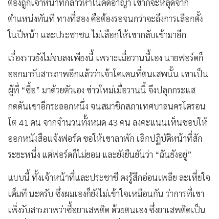
ต้องถูกเจ้าหน้าที่กล่าวหาในคดีอาญา เขาก็จะหลุดจาก
ตำแหน่งทันที ทางที่สอง คือต้องรอจนกว่าจะถึงการเลือกตั้ง
ในปีหน้า และประชาชน ไม่เลือกให้เขากลับเข้ามาอีก
เรื่องราวยังไม่จบลงเพียงนี้ เพราะเมื่อวานนี้เอง นายฟอร์ดก็
ออกมารับสารภาพอีกแล้วว่าเจ้าโคเคนที่ตนเสพนั้น เขาเป็น
ผู้ที่ “ซื้อ” มาด้วยตัวเอง ข่าวใหม่เมื่อวานนี้ จึงปลุกกระแส
กดดันเขาอีกระลอกหนึ่ง จนสมาชิกสภาเทศบาลนครโตรอน
โต 41 คน จากจำนวนทั้งหมด 43 คน ลงคะแนนเห็นชอบให้
ออกหนังสือแจ้งฟอร์ด ขอให้เขาลาพัก เลิกปฏิบัติหน้าที่สัก
ระยะหนึ่ง แต่ฟอร์ดก็ไม่ยอม และยังยืนยันว่า “ฉันยังอยู่”
แบบนี้ ทั้งเจ้าหน้าที่และประชาชี คงรู้สึกอ่อนเพลีย ละเหี่ยใจ
เต็มที นะครับ ซึ่งผมเองก็ยังไม่เข้าใจเหมือนกัน ว่าการที่เขา
เพิ่งรับสารภาพว่าซื้อยาเสพติด ด้วยตนเอง ซึ่งยาเสพติดเป็น