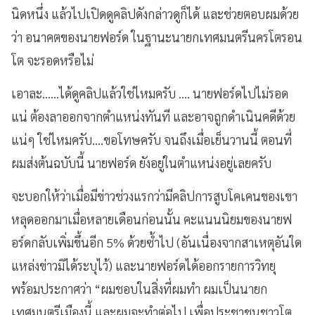
นิดหนึ่ง แล้วไปเปิดดูคลิปดังกล่าวดูก็ได้ และช่วยตอบผมด้วย
ว่า อนาคตของนายฟอร์ด ในฐานะนายกเทศมนตรีนครโตรอน
โต จะรอดหรือไม่
เอาละ......ได้ดูคลิปแล้วใช่ไหมครับ .... นายฟอร์ดไปไม่รอด
แน่ ต้องลาออกจากตำแหน่งทันที และอาจถูกดำเนินคดีด้วย
แน่ๆ ใช่ไหมครับ....ขอโทษครับ จนถึงเมื่อเย็นวานนี้ ตอนที่
ผมส่งต้นฉบับนี้ นายฟอร์ด ยังอยู่ในตำแหน่งอยู่เลยครับ
จะบอกให้ว่าเมื่อมีข่าวช่วงแรกว่ามีคลิปการสูบโคเคนของเขา
หลุดออกมาเมื่อหลายเดือนก่อนนั้น คะแนนนิยมของนายฟ
อร์ดกลับเพิ่มขึ้นอีก 5% ด้วยซ้ำไป (อันเนื่องจากสาเหตุอันใด
แหล่งข่าวมิได้ระบุไว้) และนายฟอร์ดได้ออกรายการวิทยุ
พร้อมประกาศว่า “ผมชอบในสิ่งที่ผมทำ ผมเป็นนายก
เทศมนตรีเมืองนี้ และผมจะทำต่อไป เพื่อประชาชนชาวโต