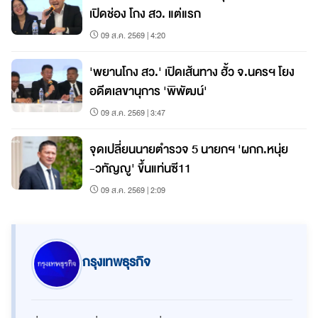
เปิดช่อง โกง สว. แต่แรก
09 ส.ค. 2569 | 4:20
'พยานโกง สว.' เปิดเส้นทาง ฮั้ว จ.นครฯ โยง
อดีตเลขานุการ 'พิพัฒน์'
09 ส.ค. 2569 | 3:47
จุดเปลี่ยนนายตำรวจ 5 นายกฯ 'ผกก.หนุ่ย
-วทัญญู' ขึ้นแท่นซี11
09 ส.ค. 2569 | 2:09
กรุงเทพธุรกิจ