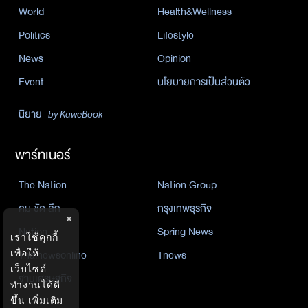
World
Health&Wellness
Politics
Lifestyle
News
Opinion
Event
นโยบายการเป็นส่วนตัว
นิยาย
by KaweBook
พาร์ทเนอร์
The Nation
Nation Group
คม ชัด ลึก
กรุงเทพธุรกิจ
×
Nation
Spring News
เราใช้คุกกี้
Thainewsonline
Tnews
เพื่อให้
เว็บไซต์
ฐานเศรษฐกิจ
ทำงานได้ดี
ขึ้น
เพิ่มเติม