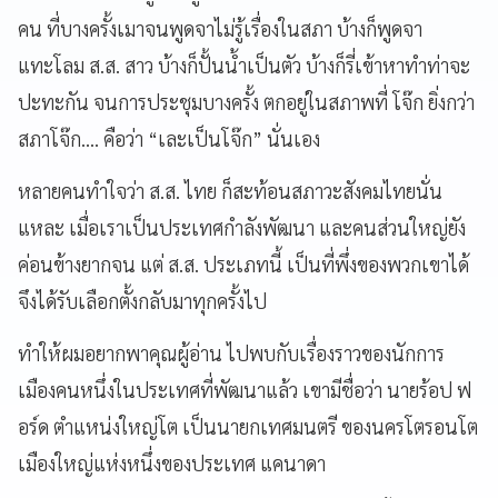
คน ที่บางครั้งเมาจนพูดจาไม่รู้เรื่องในสภา บ้างก็พูดจา
แทะโลม ส.ส. สาว บ้างก็ปั้นน้ำเป็นตัว บ้างก็รี่เข้าหาทำท่าจะ
ปะทะกัน จนการประชุมบางครั้ง ตกอยู่ในสภาพที่ โจ๊ก ยิ่งกว่า
สภาโจ๊ก.... คือว่า “เละเป็นโจ๊ก” นั่นเอง
หลายคนทำใจว่า ส.ส. ไทย ก็สะท้อนสภาวะสังคมไทยนั่น
แหละ เมื่อเราเป็นประเทศกำลังพัฒนา และคนส่วนใหญ่ยัง
ค่อนข้างยากจน แต่ ส.ส. ประเภทนี้ เป็นที่พึ่งของพวกเขาได้
จึงได้รับเลือกตั้งกลับมาทุกครั้งไป
ทำให้ผมอยากพาคุณผู้อ่าน ไปพบกับเรื่องราวของนักการ
เมืองคนหนึ่งในประเทศที่พัฒนาแล้ว เขามีชื่อว่า นายร้อป ฟ
อร์ด ตำแหน่งใหญ่โต เป็นนายกเทศมนตรี ของนครโตรอนโต
เมืองใหญ่แห่งหนึ่งของประเทศ แคนาดา