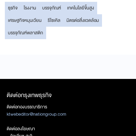
ธุรกิจ
โรงงาน
บรรจุภัณฑ์
เทคโนโลยีขั้นสูง
เศรษฐกิจหมุนเวียน
รีไซเคิล
มิตรต่อสิ่งแวดล้อม
บรรจุภัณฑ์พลาสติก
ติดต่อกรุงเทพธุรกิจ
ติดต่อกองบรรณาธิการ
ktwebeditor@nationgroup.com
ติดต่อลงโฆษณา
- อัลเลียซ สะอิ