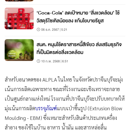
‘Coca-Cola’ ลดเป้าหมาย ‘สิ่งแวดล้อม’ ใช้
วัสดุรีไซเคิลน้อยลง แก้นโยบายรียูส
06 ธ.ค. 2567 | 5:21
สนค. หนุนใช้ตราสารหนี้สีเขียว ส่งเสริมธุรกิจ
ที่เป็นมิตรต่อสิ่งแวดล้อม
10 ก.พ. 2568 | 6:51
สำหรับอนาคตของ ALPLA ในไทย ในจังหวัดปราจีนบุรีจะมุ่ง
เน้นการผลิตเฉพาะทาง ขณะที่โรงงานฉะเชิงเทราจะกลาย
เป็นศูนย์กลางแห่งใหม่ โรงงานที่ปราจีนบุรีจะปรับบทบาทให้
มุ่งเน้นการผลิต
บรรจุภัณฑ์
แบบเป่าขึ้นรูป (Extrusion Blow
Moulding - EBM) ซึ่งเหมาะสำหรับสินค้าประเภทเครื่อง
สำอาง ของใช้ในบ้าน อาหาร น้ำมัน และสารหล่อลื่น