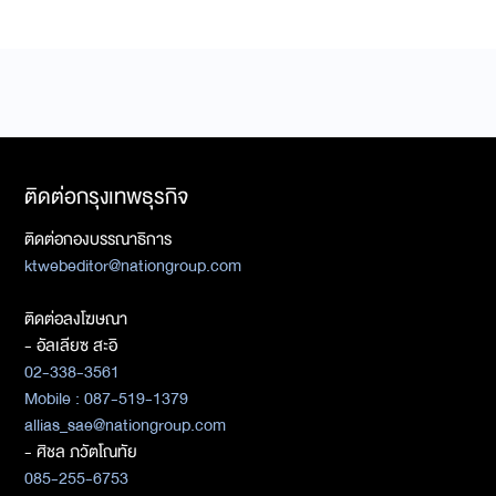
ติดต่อกรุงเทพธุรกิจ
ติดต่อกองบรรณาธิการ
ktwebeditor@nationgroup.com
ติดต่อลงโฆษณา
- อัลเลียซ สะอิ
02-338-3561
Mobile : 087-519-1379
allias_sae@nationgroup.com
- ศิชล ภวัตโณทัย
085-255-6753