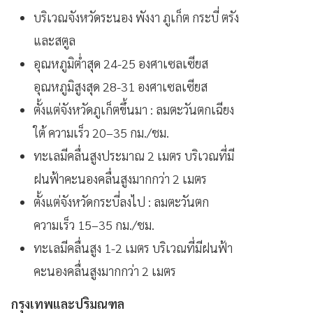
บริเวณจังหวัดระนอง พังงา ภูเก็ต กระบี่ ตรัง
และสตูล
อุณหภูมิต่ำสุด 24-25 องศาเซลเซียส
อุณหภูมิสูงสุด 28-31 องศาเซลเซียส
ตั้งแต่จังหวัดภูเก็ตขึ้นมา : ลมตะวันตกเฉียง
ใต้ ความเร็ว 20–35 กม./ชม.
ทะเลมีคลื่นสูงประมาณ 2 เมตร บริเวณที่มี
ฝนฟ้าคะนองคลื่นสูงมากกว่า 2 เมตร
ตั้งแต่จังหวัดกระบี่ลงไป : ลมตะวันตก
ความเร็ว 15–35 กม./ชม.
ทะเลมีคลื่นสูง 1-2 เมตร บริเวณที่มีฝนฟ้า
คะนองคลื่นสูงมากกว่า 2 เมตร
กรุงเทพและปริมณฑล