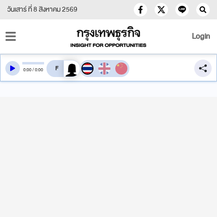
วันเสาร์ ที่ 8 สิงหาคม 2569
Login
สลับเสียงอ่าน
0
:
00
/
0
:
00