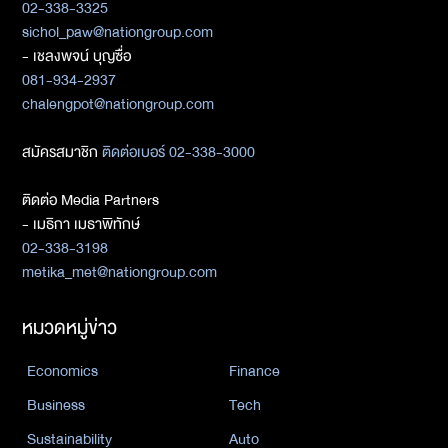
02-338-3325
sichol_paw@nationgroup.com
- เชลงพจน์ บุญซื่อ
081-934-2937
chalengpot@nationgroup.com
สมัครสมาชิก
ติดต่อเบอร์ 02-338-3000
ติดต่อ Media Partners
- เมธิกา เมธาพิทักษ์
02-338-3198
metika_met@nationgroup.com
หมวดหมู่ข่าว
Economics
Finance
Business
Tech
Sustainability
Auto