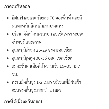
ภาคตะวันออก
มีฝนฟ้าคะนอง ร้อยละ 70 ของพื้นที่ และมี
ฝนตกหนักถึงหนักมากบางแห่ง
บริเวณจังหวัดนครนายก ฉะเชิงเทรา ระยอง
จันทบุรี และตราด
อุณหภูมิต่ำสุด 25-29 องศาเซลเซียส
อุณหภูมิสูงสุด 30-36 องศาเซลเซียส
ลมตะวันตกเฉียงใต้ ความเร็ว 15–35 กม./
ชม.
ทะเลมีคลื่นสูง 1-2 เมตร บริเวณที่มีฝนฟ้า
คะนองคลื่นสูงมากกว่า 2 เมตร
ภาคใต้(ฝั่งตะวันออก)