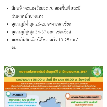
มีฝนฟ้าคะนอง ร้อยละ 70 ของพื้นที่ และมี
ฝนตกหนักบางแห่ง
อุณหภูมิต่ำสุด 26-28 องศาเซลเซียส
อุณหภูมิสูงสุด 34-37 องศาเซลเซียส
ลมตะวันตกเฉียงใต้ ความเร็ว 10-25 กม./
ชม.