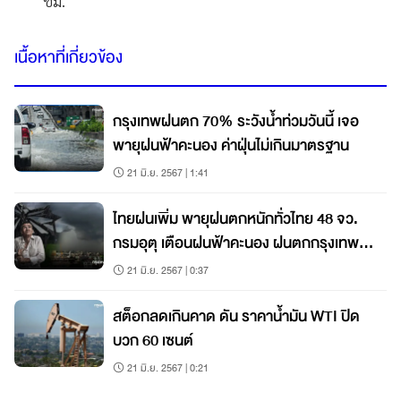
ชม.
เนื้อหาที่เกี่ยวข้อง
กรุงเทพฝนตก 70% ระวังน้ำท่วมวันนี้ เจอ
พายุฝนฟ้าคะนอง ค่าฝุ่นไม่เกินมาตรฐาน
21 มิ.ย. 2567 | 1:41
ไทยฝนเพิ่ม พายุฝนตกหนักทั่วไทย 48 จว.
กรมอุตุ เตือนฝนฟ้าคะนอง ฝนตกกรุงเทพ
70%
21 มิ.ย. 2567 | 0:37
สต็อกลดเกินคาด ดัน ราคาน้ำมัน WTI ปิด
บวก 60 เซนต์
21 มิ.ย. 2567 | 0:21