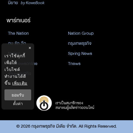
นิยาย
by KaweBook
พาร์ทเนอร์
The Nation
Nation Group
คม ชัด ลึก
กรุงเทพธุรกิจ
×
Nation
Spring News
เราใช้คุกกี้
Thainewsonline
Tnews
เพื่อให้
เว็บไซต์
ฐานเศรษฐกิจ
ทำงานได้ดี
ขึ้น
เพิ่มเติม
ยอมรับ
ตั้งค่า
©
2026
กรุงเทพธุรกิจ มีเดีย จำกัด. All Rights Reserved.