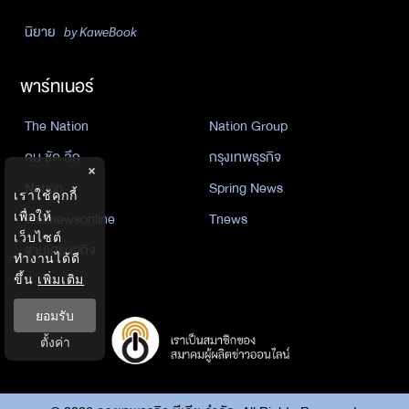
นิยาย
by KaweBook
พาร์ทเนอร์
The Nation
Nation Group
คม ชัด ลึก
กรุงเทพธุรกิจ
×
Nation
Spring News
เราใช้คุกกี้
เพื่อให้
Thainewsonline
Tnews
เว็บไซต์
ฐานเศรษฐกิจ
ทำงานได้ดี
ขึ้น
เพิ่มเติม
ยอมรับ
ตั้งค่า