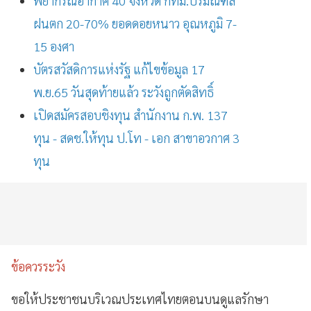
พยากรณ์อากาศ 40 จังหวัด กทม.ปริมณฑล
ฝนตก 20-70% ยอดดอยหนาว อุณหภูมิ 7-
15 องศา
บัตรสวัสดิการแห่งรัฐ แก้ไขข้อมูล 17
พ.ย.65 วันสุดท้ายแล้ว ระวังถูกตัดสิทธิ์
เปิดสมัครสอบชิงทุน สำนักงาน ก.พ. 137
ทุน - สดช.ให้ทุน ป.โท - เอก สาขาอวกาศ 3
ทุน
ข้อควรระวัง
ขอให้ประชาชนบริเวณประเทศไทยตอนบนดูแลรักษา