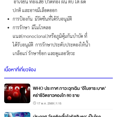
อาเจียน ท้องเสีย ปวดท้อง ผื่น ตับ ไต ผิด
ปกติ และอาจมีเลือดออก
การป้องกัน มีวัคซีนที่ได้รับอนุมัติ
การรักษา มีโมโรคลอ
แนล(monoclonal)หรือภูมิคุ้มกันบำบัด ที่
ได้รับอนุมัติ การรักษาประคับประคองให้น้ำ
เกลือแร่ รักษาช็อก และดูแลอวัยวะ
เนื้อหาที่เกี่ยวข้อง
WHO ประกาศ ภาวะฉุกเฉิน ‘อีโบลาระบาด’
คร่าชีวิตชาวคองโก 80 ราย
17 พ.ค. 2569 | 1:15
ประกาศ 'โรคติดเชื้อไวรัสฮันตา' เป็นโรค