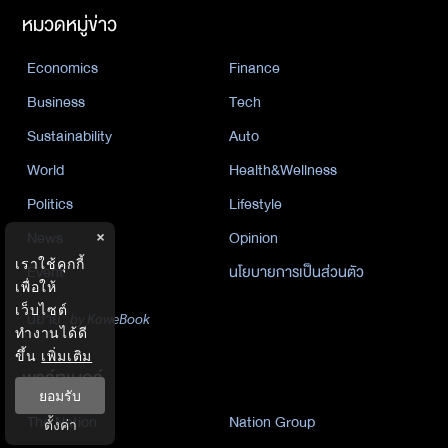
หมวดหมู่ข่าว
Economics
Finance
Business
Tech
Sustainability
Auto
World
Health&Wellness
Politics
Lifestyle
News
Opinion
×
เราใช้คุกกี้
Event
นโยบายการเป็นส่วนตัว
เพื่อให้
เว็บไซต์
นิยาย
by KaweBook
ทำงานได้ดี
ขึ้น
เพิ่มเติม
พาร์ทเนอร์
ยอมรับ
The Nation
Nation Group
ตั้งค่า