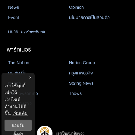
News
Opinion
Event
นโยบายการเป็นส่วนตัว
นิยาย
by KaweBook
พาร์ทเนอร์
The Nation
Nation Group
คม ชัด ลึก
กรุงเทพธุรกิจ
×
Nation
Spring News
เราใช้คุกกี้
เพื่อให้
Thainewsonline
Tnews
เว็บไซต์
ฐานเศรษฐกิจ
ทำงานได้ดี
ขึ้น
เพิ่มเติม
ยอมรับ
ตั้งค่า