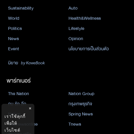
Sustainability
Auto
World
Health&Wellness
Politics
Lifestyle
News
Opinion
Event
นโยบายการเป็นส่วนตัว
นิยาย
by KaweBook
พาร์ทเนอร์
The Nation
Nation Group
คม ชัด ลึก
กรุงเทพธุรกิจ
×
Nation
Spring News
เราใช้คุกกี้
Thainewsonline
Tnews
เพื่อให้
เว็บไซต์