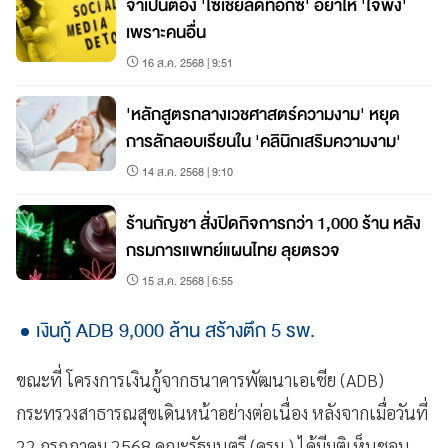
จำเป็นต้อง 'โซเชียลดีท็อกซ์' อย่าให้ 'ใจพัง'
เพราะคนอื่น
16 ส.ค. 2568 | 9:51
'หลักสูตรกลางเวชศาสตร์ความงาม' หยุด
การลักลอบเรียนใน 'คลินิกเสริมความงาม'
14 ส.ค. 2568 | 9:10
ร้านกัญชา สั่งปิดกิจการกว่า 1,000 ร้าน หลัง
กรมการแพทย์แผนไทย ลุยตรวจ
15 ส.ค. 2568 | 6:55
เงินกู้ ADB 9,000 ล้าน สร้างตึก 5 รพ.
ขณะที่ โครงการเงินกู้จากธนาคารพัฒนาเอเชีย (ADB)
กระทรวงสาธารณสุขเดินหน้าอย่างต่อเนื่อง หลังจากเมื่อวันที่
22 กรกฎาคม 2568 คณะรัฐมนตรี (ครม.) ได้มีมติเห็นชอบ