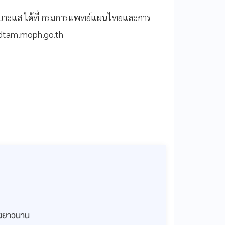
งเบาะแส ได้ที่ กรมการแพทย์แผนไทยและการ
.dtam.moph.go.th
่างยาวนาน