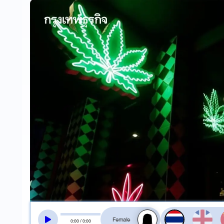
สลับเสียงอ่าน
0
:
00
/
0
:
00