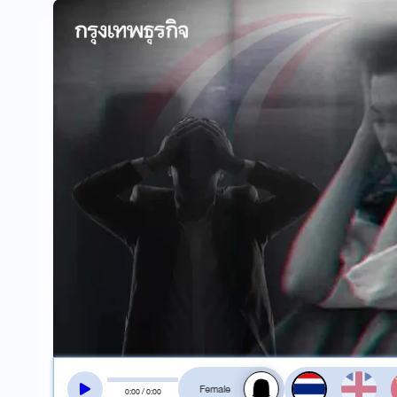
สลับเสียงอ่าน
0
:
00
/
0
:
00