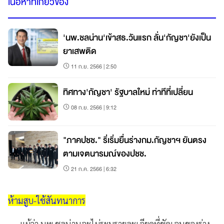
เนื้อหาที่เกี่ยวข้อง
'นพ.ชลน่าน'เข้าสธ.วันแรก ลั่น'กัญชา'ยังเป็น
ยาเสพติด
11 ก.ย. 2566 | 2:50
ทิศทาง'กัญชา' รัฐบาลใหม่ ท่าทีที่เปลี่ยน
08 ก.ย. 2566 | 9:12
"ภาคปชช." ริ่เริ่มยื่นร่างกม.กัญชาฯ ยันตรง
ตามเจตนารมณ์ของปชช.
21 ก.ค. 2566 | 6:32
ห้ามสูบ-ใช้สันทนาการ
แม้ว่า นพ.ชลน่านจะไม่ระบุรายละเอียดที่ชัดเจนของร่าง