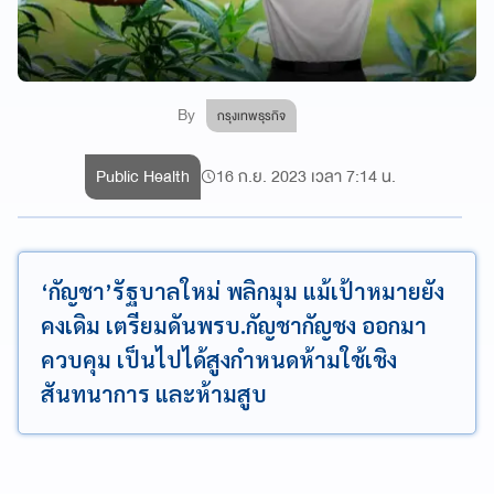
By
กรุงเทพธุรกิจ
Public Health
16 ก.ย. 2023 เวลา 7:14 น.
‘กัญชา’รัฐบาลใหม่ พลิกมุม แม้เป้าหมายยัง
คงเดิม เตรียมดันพรบ.กัญชากัญชง ออกมา
ควบคุม เป็นไปได้สูงกำหนดห้ามใช้เชิง
สันทนาการ และห้ามสูบ