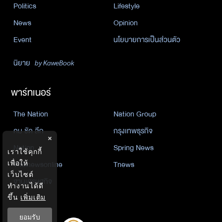
Politics
Lifestyle
News
Opinion
Event
นโยบายการเป็นส่วนตัว
นิยาย
by KaweBook
พาร์ทเนอร์
The Nation
Nation Group
คม ชัด ลึก
กรุงเทพธุรกิจ
×
Nation
Spring News
เราใช้คุกกี้
Thainewsonline
Tnews
เพื่อให้
เว็บไซต์
ฐานเศรษฐกิจ
ทำงานได้ดี
ขึ้น
เพิ่มเติม
ยอมรับ