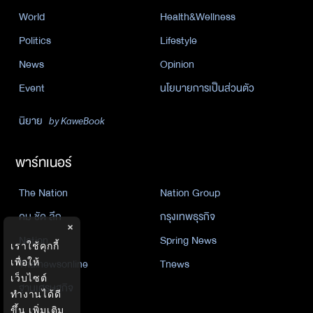
World
Health&Wellness
Politics
Lifestyle
News
Opinion
Event
นโยบายการเป็นส่วนตัว
นิยาย
by KaweBook
พาร์ทเนอร์
The Nation
Nation Group
คม ชัด ลึก
กรุงเทพธุรกิจ
×
Nation
Spring News
เราใช้คุกกี้
เพื่อให้
Thainewsonline
Tnews
เว็บไซต์
ฐานเศรษฐกิจ
ทำงานได้ดี
ขึ้น
เพิ่มเติม