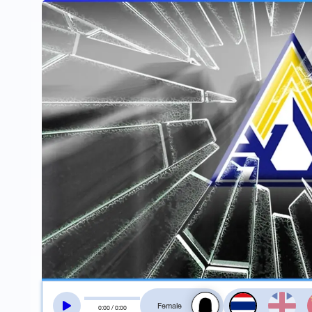
สลับเสียงอ่าน
0
:
00
/
0
:
00