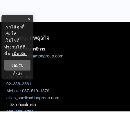
×
เราใช้คุกกี้
เพื่อให้
ติดต่อกรุงเทพธุรกิจ
เว็บไซต์
ทำงานได้ดี
ติดต่อกองบรรณาธิการ
ขึ้น
เพิ่มเติม
ktwebeditor@nationgroup.com
ยอมรับ
ติดต่อลงโฆษณา
ตั้งค่า
- อัลเลียซ สะอิ
02-338-3561
Mobile : 087-519-1379
allias_sae@nationgroup.com
- ศิชล ภวัตโณทัย
085-255-6753
02-338-3325
sichol_paw@nationgroup.com