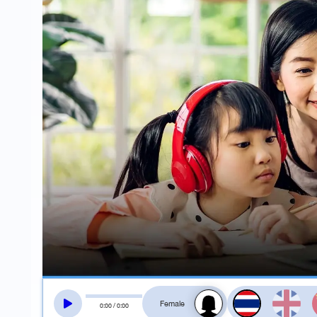
สลับเสียงอ่าน
0
:
00
/
0
:
00