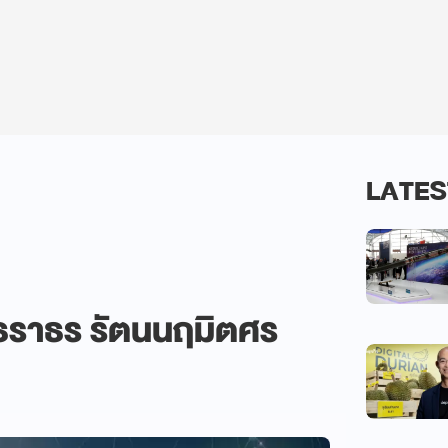
LATES
 | ธราธร รัตนนฤมิตศร