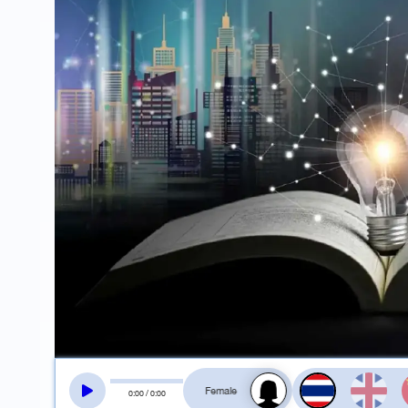
สลับเสียงอ่าน
0
:
00
/
0
:
00