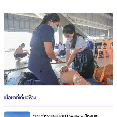
เนื้อหาที่เกี่ยวข้อง
"มข." กางแผน KKU Square ปักหมุด