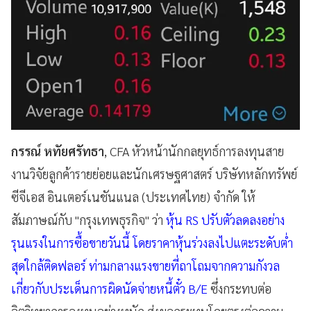
กรรณ์ หทัยศรัทธา
, CFA หัวหน้านักกลยุทธ์การลงทุนสาย
งานวิจัยลูกค้ารายย่อยและนักเศรษฐศาสตร์ บริษัทหลักทรัพย์
ซีจีเอส อินเตอร์เนชันแนล (ประเทศไทย) จำกัด ให้
สัมภาษณ์กับ "กรุงเทพธุรกิจ" ว่า
หุ้น RS ปรับตัวลดลงอย่าง
รุนแรงในการซื้อขายวันนี้ โดยราคาหุ้นร่วงลงไปแตะระดับต่ำ
สุดใกล้ติดฟลอร์ ท่ามกลางแรงขายที่ถาโถมจากความกังวล
เกี่ยวกับประเด็นการผิดนัดจ่ายหนี้ตั๋ว B/E
ซึ่งกระทบต่อ