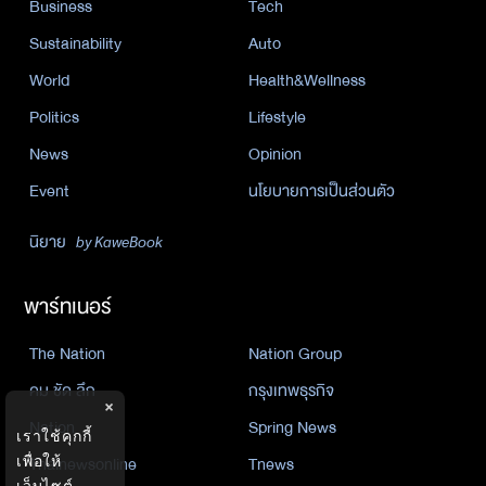
Business
Tech
Sustainability
Auto
World
Health&Wellness
Politics
Lifestyle
News
Opinion
Event
นโยบายการเป็นส่วนตัว
นิยาย
by KaweBook
พาร์ทเนอร์
The Nation
Nation Group
คม ชัด ลึก
กรุงเทพธุรกิจ
×
Nation
Spring News
เราใช้คุกกี้
เพื่อให้
Thainewsonline
Tnews
เว็บไซต์