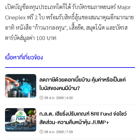
เปิดบัญชีลงทุนประเภทใดก็ได้ รับบัตรชมภาพยนตร์ Major
Cineplex ฟรี 2 ใบ พร้อมรับสิทธิ์ลุ้นของสมนาคุณอีกมากมาย
อาทิ หนังสือ "ก้าวแรกลงทุน", เสื้อยืด, สมุดโน้ต และบัตรส
ตาร์บัคส์มูลค่า 100 บาท
เนื้อหาที่เกี่ยวข้อง
ลดภาษีด้วยดอกเบี้ยบ้าน คุ้มค่าหรือเป็นแค่
โบนัสของคนมีบ้าน?
09 ส.ค. 2569 | 4:30
ก.ล.ต. เฮียริ่งปรับเกณฑ์ SRI Fund จ่อโชว์
สัดส่วน-ความคืบหน้าหุ้น JUMP+
08 ส.ค. 2569 | 7:59