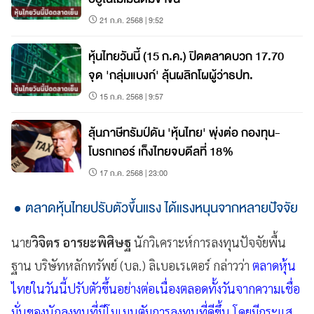
21 ก.ค. 2568 | 9:52
หุ้นไทยวันนี้ (15 ก.ค.) ปิดตลาดบวก 17.70
จุด 'กลุ่มแบงก์' ลุ้นผลิกโผผู้ว่าธปท.
15 ก.ค. 2568 | 9:57
ลุ้นภาษีทรัมป์ดัน 'หุ้นไทย' พุ่งต่อ กองทุน-
โบรกเกอร์ เก็งไทยจบดีลที่ 18%
17 ก.ค. 2568 | 23:00
ตลาดหุ้นไทยปรับตัวขึ้นแรง ได้แรงหนุนจากหลายปัจจัย
นาย
วิจิตร อารยะพิศิษฐ
นักวิเคราะห์การลงทุนปัจจัยพื้น
ฐาน บริษัทหลักทรัพย์ (บล.) ลิเบอเรเตอร์ กล่าวว่า
ตลาดหุ้น
ไทยในวันนี้ปรับตัวขึ้นอย่างต่อเนื่องตลอดทั้งวันจากความเชื่อ
มั่นของนักลงทุนที่มีโมเมนตัมการลงทุนที่ดีขึ้น โดยมีกระแส