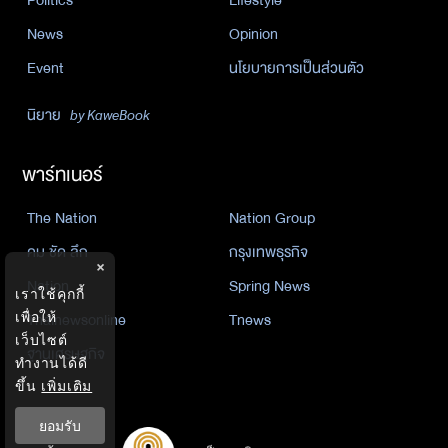
News
Opinion
Event
นโยบายการเป็นส่วนตัว
นิยาย
by KaweBook
พาร์ทเนอร์
The Nation
Nation Group
คม ชัด ลึก
กรุงเทพธุรกิจ
×
Nation
Spring News
เราใช้คุกกี้
Thainewsonline
Tnews
เพื่อให้
เว็บไซต์
ฐานเศรษฐกิจ
ทำงานได้ดี
ขึ้น
เพิ่มเติม
ยอมรับ