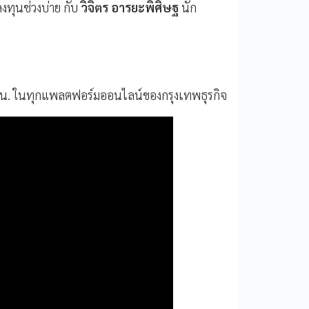
งทุนช่วงบ่าย กับ
วิจิตร อารยะพิศิษฐ
นัก
0 น. ในทุกแพลตฟอร์มออนไลน์ของกรุงเทพธุรกิจ