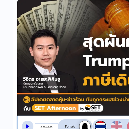
สลับเสียงอ่าน
0
:
00
/
0
:
00