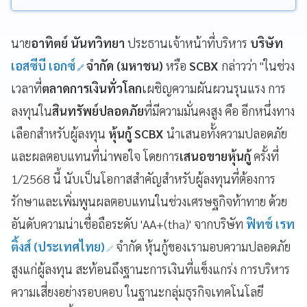
นาย
อาทิตย์ นันทวิทยา
ประธานเจ้าหน้าที่บริหาร
บริษัท
เอสซีบี เอกซ์
จำกัด (มหาชน)
หรือ
SCBX
กล่าวว่า "ในช่วง
เวลาที่
ตลาดการเงินทั่วโลก
เผชิญความผันผวนรุนแรง การ
ลงทุนใน
สินทรัพย์ปลอดภัย
ที่มีความมั่นคงสูง คือ อีกหนึ่งทาง
เลือกสำหรับผู้ลงทุน
หุ้นกู้ SCBX
นำเสนอทั้งความปลอดภัย
และผลตอบแทนที่น่าพอใจ โดยการ
เสนอขายหุ้นกู้
ครั้งที่
1/2568 นี้ นับเป็นโอกาสสำคัญสำหรับผู้ลงทุนที่ต้องการ
รักษาและเพิ่มพูนผลตอบแทนในช่วงเศรษฐกิจท้าทาย ด้วย
อันดับความน่าเชื่อถือระดับ 'AA+(tha)' จากบริษัท
ฟิทช์ เรท
ติ้งส์ (ประเทศไทย)
จำกัด หุ้นกู้ของเรามอบความปลอดภัย
สูงแก่ผู้ลงทุน สะท้อนถึงฐานะการเงินที่แข็งแกร่ง การบริหาร
ความเสี่ยงอย่างรอบคอบ ในฐานะกลุ่มธุรกิจเทคโนโลยี