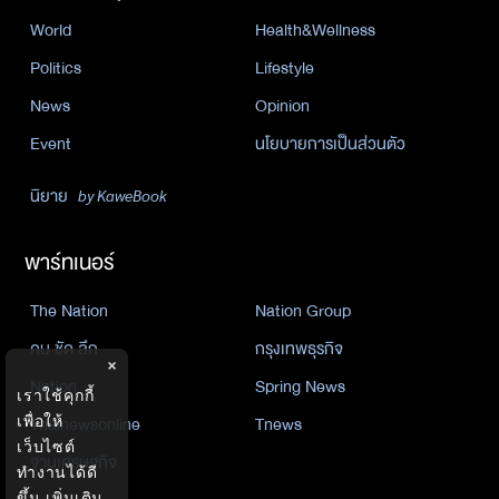
World
Health&Wellness
Politics
Lifestyle
News
Opinion
Event
นโยบายการเป็นส่วนตัว
นิยาย
by KaweBook
พาร์ทเนอร์
The Nation
Nation Group
คม ชัด ลึก
กรุงเทพธุรกิจ
×
Nation
Spring News
เราใช้คุกกี้
Thainewsonline
Tnews
เพื่อให้
เว็บไซต์
ฐานเศรษฐกิจ
ทำงานได้ดี
ขึ้น
เพิ่มเติม