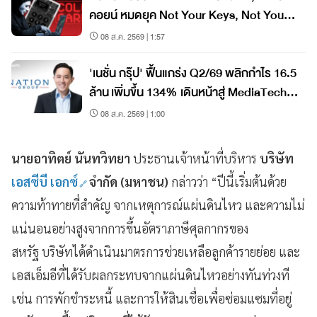
คอยน์ หมดยุค Not Your Keys, Not Your
Coins?
08 ส.ค. 2569 | 1:57
'เนชั่น กรุ๊ป' ฟื้นแกร่ง Q2/69 พลิกกำไร 16.5
ล้าน เพิ่มขึ้น 134% เดินหน้าสู่ MediaTech
เต็มรูปแบบ
08 ส.ค. 2569 | 1:00
นายอาทิตย์ นันทวิทยา
ประธานเจ้าหน้าที่บริหาร
บริษัท
เอสซีบี เอกซ์
จำกัด (มหาชน)
กล่าวว่า “ปีนี้เริ่มต้นด้วย
ความท้าทายที่สำคัญ จากเหตุการณ์แผ่นดินไหว และความไม่
แน่นอนอย่างสูงจากการขึ้นอัตราภาษีศุลกากรของ
สหรัฐ บริษัทได้ดำเนินมาตรการช่วยเหลือลูกค้ารายย่อย และ
เอสเอ็มอีที่ได้รับผลกระทบจากแผ่นดินไหวอย่างทันท่วงที
เช่น การพักชำระหนี้ และการให้สินเชื่อเพื่อซ่อมแซมที่อยู่