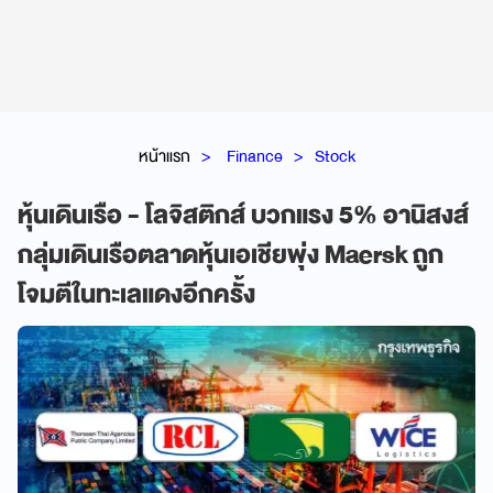
หน้าแรก
Finance
Stock
หุ้นเดินเรือ - โลจิสติกส์ บวกแรง 5% อานิสงส์
กลุ่มเดินเรือตลาดหุ้นเอเชียพุ่ง Maersk ถูก
โจมตีในทะเลแดงอีกครั้ง