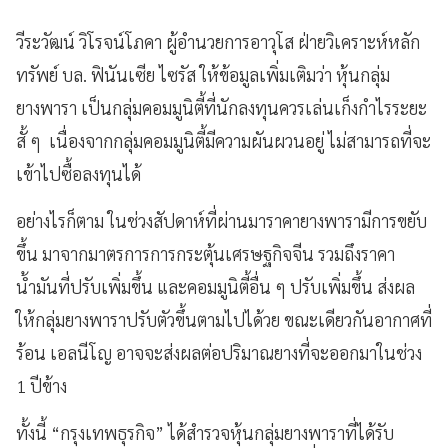
วีระวัฒน์ วิโรจน์โภคา ผู้อำนวยการอาวุโส ฝ่ายวิเคราะห์หลัก
ทรัพย์ บล. ฟินันเซีย ไซรัส ให้ข้อมูลเพิ่มเติมว่า หุ้นกลุ่ม
ยางพารา เป็นกลุ่มคอมมูนิตี้ที่นักลงทุนควรเล่นเก็งกำไรระยะ
สั้ ๆ เนื่องจากกลุ่มคอมมูนิตี้มีความผันผวนอยู่ ไม่สามารถที่จะ
เข้าไปซื้อลงทุนได้
อย่างไรก็ตาม ในช่วงสัปดาห์ที่ผ่านมาราคายางพารามีการขยับ
ขึ้น มาจากมาตรการการกระตุ้นเศรษฐกิจจีน รวมถึงราคา
น้ำมันที่ปรับเพิ่มขึ้น และคอมมูนิตี้อื่น ๆ ปรับเพิ่มขึ้น ส่งผล
ให้กลุ่มยางพาราปรับตัวขึ้นตามไปได้วย ขณะเดียวกันอากาศที่
ร้อน เอลนีโญ อาจจะส่งผลต่อปริมาณยางที่จะออกมาในช่วง
1 ปีข้าง
ทั้งนี้ “กรุงเทพธุรกิจ” ได้สำรวจหุ้นกลุ่มยางพาราที่ได้รับ