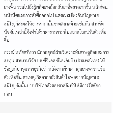
ยางฟื้น รวมไปถึงผู้ผลิตยางล้อกลับมาซื้อยางมากขึ้น หลังก่อน
หน้านี้ชะลอการสั่งซื้อออกไป แต่ขณะเดียวกันปัญหาเอ
ลนีโญก็ส่งผลให้ยางพารานั้นขาดตลาดด้วยเช่นกัน สารพัด
ปัจจัยเหล่านี้จึงทำให้ราคายางพาราในตลาดโลกปรับตัวเพิ่ม
ขึ้น
กรรณ์ หทัยศรัทธา นักกลยุทธ์ฝ่ายวิเคราะห์เศรษฐกิจและการ
ลงทุน สายงานวิจัย บล.ซีจีเอส ซีไอเอ็มบี (ประเทศไทย) ให้
ข้อมูลกับกรุงเทพธุรกิจว่า หลังจากที่ราคากลุ่มยางพาราปรับ
ตัวเพิ่มขึ้น สาเหตุเกิดจากกลัวสินค้าไม่พอจากปัญหาเอ
ลนีโญ ดังนั้นบางบริษัทกลัวของขาดจึงทำให้มีการรีสต๊อก
ก่อน