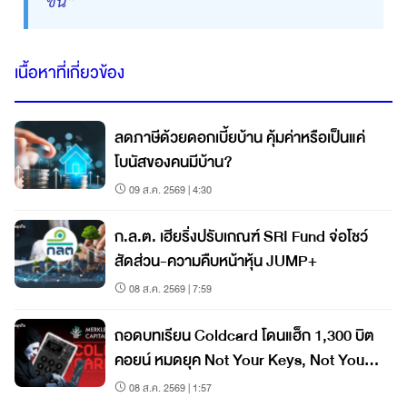
ขึ้น”
เนื้อหาที่เกี่ยวข้อง
ลดภาษีด้วยดอกเบี้ยบ้าน คุ้มค่าหรือเป็นแค่
โบนัสของคนมีบ้าน?
09 ส.ค. 2569 | 4:30
ก.ล.ต. เฮียริ่งปรับเกณฑ์ SRI Fund จ่อโชว์
สัดส่วน-ความคืบหน้าหุ้น JUMP+
08 ส.ค. 2569 | 7:59
ถอดบทเรียน Coldcard โดนแฮ็ก 1,300 บิต
คอยน์ หมดยุค Not Your Keys, Not Your
Coins?
08 ส.ค. 2569 | 1:57